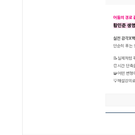
어둠의 경로 
황민준 생
실전 감각X핵
단순히 푸는
📝실제처럼 푸
⏰시간 단축을
🧩어떤 변형
💡해설강의로