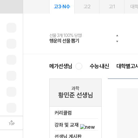
고3·N수
고2
고1
대
선물 3개 100% 당첨!
선물 100% 증정!
여름방학 스터디 캐시백
2027 러셀 단과
스마트러닝앱
메가패스
메가패스 수강생 무료혜택!
사회공헌 캠페인
행운의 선물 뽑기
메가스터디 X 올리브
메가런 썸머스쿨
강사 공개선발
설문 EVENT
3일 무료 체험권
메가클럽 멤버십
희망이룸 메가나눔
영
메가선생님
수능·내신
대학별고
과학
황민준 선생님
커리큘럼
TOP
강좌 및 교재
선생님 게시판