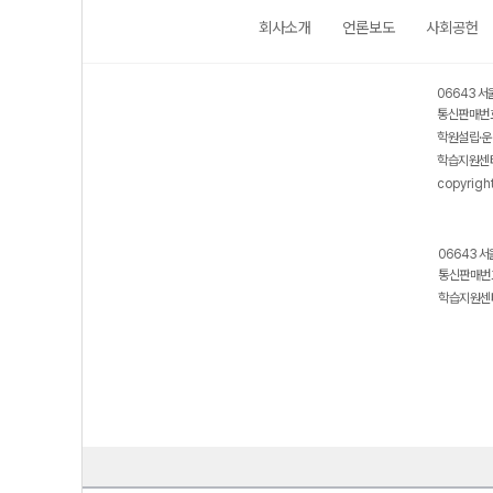
회사소개
언론보도
사회공헌
보호 관리체계 ISMS 인증획득
인터넷 저작권 지킴이 - 클린사이트
06643 서
통신판매번호
학원설립·운
학습지원센터
copyrigh
06643 서
통신판매번호
학습지원센터