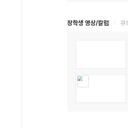
장학생 영상/칼럼
큐