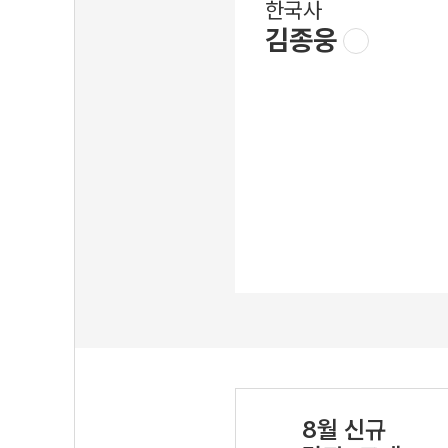
한국사
김종웅
8월 신규