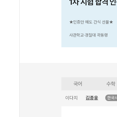
1차 시험 합격 
★인증만 해도 간식 선물★
사관학교·경찰대 곽동령
국어
수학
이다지
김종웅
한국