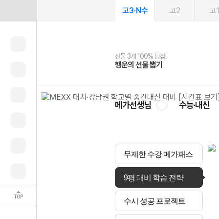
고3·N수
고2
고
선물 3개 100% 당첨!
선물 100% 증정!
2027 러셀 단과
스마트러닝앱
메가패스
메가패스 수강생 무료혜택!
사회공헌 캠페인
행운의 선물 뽑기
메가스터디 X 올리브
강사 공개선발
설문 EVENT
3일 무료 체험권
메가클럽 멤버십
희망이룸 메가나눔
영
메가선생님
수능·내신
무제한 수강 메가패스
9평 대비 학습 전략
TOP
수시 성공 프로젝트