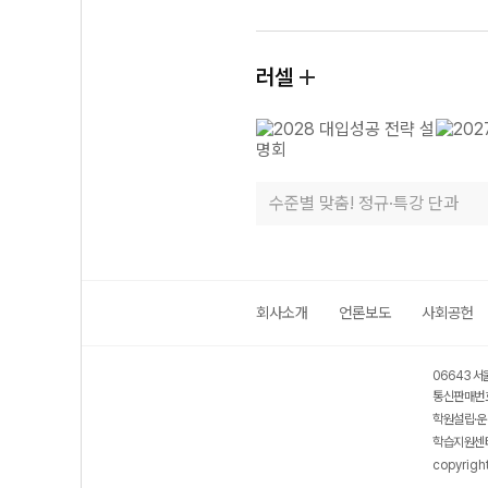
러셀
수준별 맞춤! 정규·특강 단과
회사소개
언론보도
사회공헌
06643 서
통신판매번호
학원설립·운
학습지원센터
copyrigh