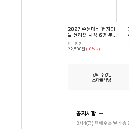
2027 수능대비 현자의
돌 윤리와 사상 6평 분
석서&EBS 수능완성 연
임수민
저
계 N제
22,500원
(10%↓)
강의 수강은
스마트러닝
공지사항
8/14(금) 택배 쉬는 날 배송