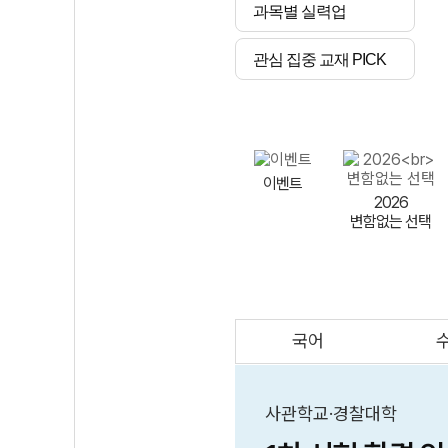
과목별 실력업
관심 집중 교재 PICK
이벤트
2026
변함없는 선택
국어
AI
스마트 매쓰
인테그랄/
큐브/김급식
사관학교·경찰대학