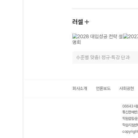
러셀
수준별 맞춤! 정규·특강 단과
회사소개
언론보도
사회공헌
06643 서
통신판매번호
학원설립·운
학습지원센터
copyrigh