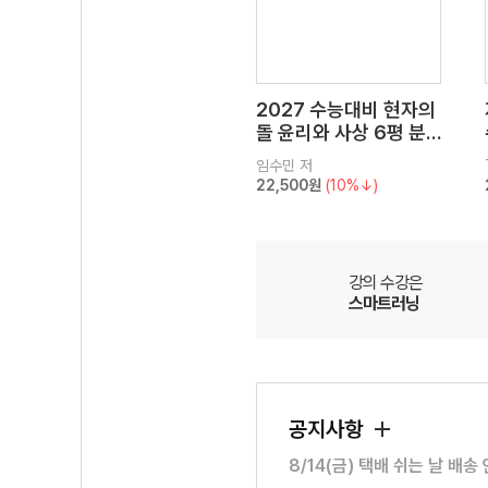
2027 수능대비 현자의
돌 윤리와 사상 6평 분
석서&EBS 수능완성 연
임수민
저
계 N제
22,500원
(10%↓)
강의 수강은
스마트러닝
공지사항
8/14(금) 택배 쉬는 날 배송