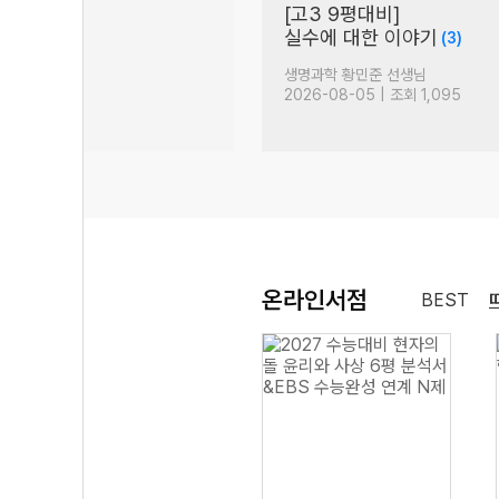
는
[고3 9평대비]
실수에 대한 이야기
49)
(3)
생님
생명과학 황민준 선생님
| 조회 3,203
2026-08-05 | 조회 1,095
온라인서점
BEST