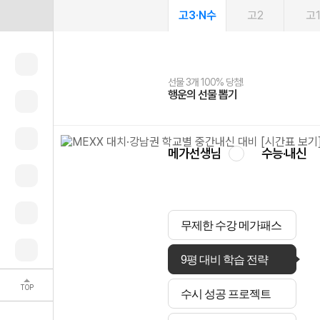
고3·N수
고2
고
선물 3개 100% 당첨!
선물 100% 증정!
여름방학 스터디 캐시백
2027 러셀 단과
스마트러닝앱
메가패스
메가패스 수강생 무료혜택!
사회공헌 캠페인
행운의 선물 뽑기
메가스터디 X 올리브
메가런 썸머스쿨
강사 공개선발
설문 EVENT
3일 무료 체험권
메가클럽 멤버십
희망이룸 메가나눔
영
메가선생님
수능·내신
무제한 수강 메가패스
9평 대비 학습 전략
TOP
수시 성공 프로젝트