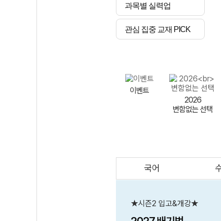
과목별 실력업
관심 집중 교재 PICK
이벤트
2026
변함없는 선택
국어
AI
스마트 매쓰
인테그랄/
큐브/김급식
★시즌2 입고&개강★