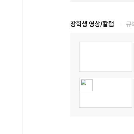
장학생 영상/칼럼
큐