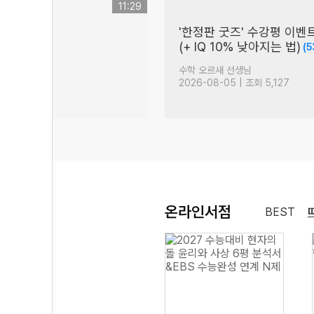
11:29
'한정판 굿즈' 수강평 이벤
)
(+ IQ 10% 낮아지는 법)
(5
님
수학 오르새 선생님
| 조회 2,912
2026-08-05 | 조회 5,127
온라인서점
BEST