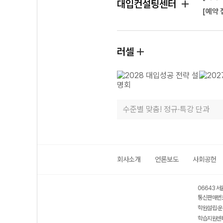
대입컨설팅센터
[예약 
러셀
수준별 맞춤! 정규·특강 단과
회사소개
언론보도
사회공헌
06643 서
통신판매번호
학원설립·운
학습지원센터