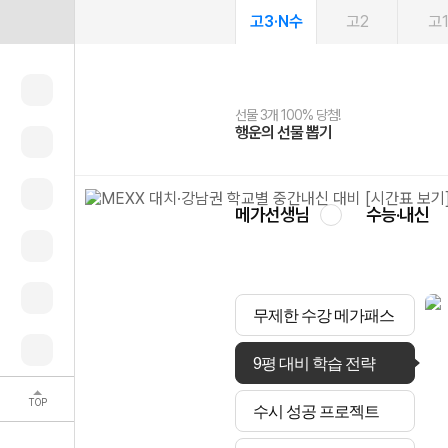
고3·N수
고2
고
선물 3개 100% 당첨!
선물 100% 증정!
여름방학 스터디 캐시백
2027 러셀 단과
스마트러닝앱
메가패스
메가패스 수강생 무료혜택!
사회공헌 캠페인
행운의 선물 뽑기
메가스터디 X 올리브
메가런 썸머스쿨
강사 공개선발
설문 EVENT
3일 무료 체험권
메가클럽 멤버십
희망이룸 메가나눔
영
메가선생님
수능·내신
무제한 수강 메가패스
9평 대비 학습 전략
TOP
수시 성공 프로젝트