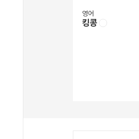
영어
킹콩