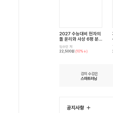
2027 수능대비 현자의
돌 윤리와 사상 6평 분
석서&EBS 수능완성 연
임수민
저
계 N제
22,500원
(10%↓)
강의 수강은
스마트러닝
공지사항