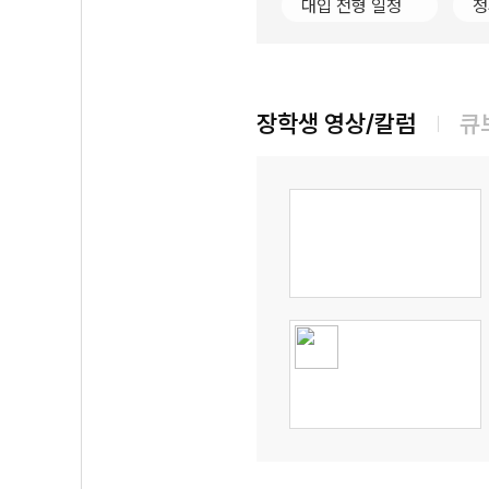
대입 전형 일정
정
장학생 영상/칼럼
큐