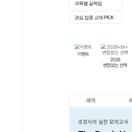
과목별 실력업
관심 집중 교재 PICK
이벤트
2026
변함없는 선택
국어
AI
스마트 매쓰
인테그랄/
큐브/김급식
조정식의 실전 모의고사