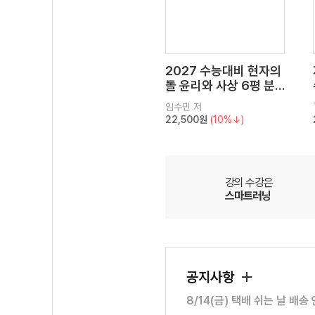
2027 수능대비 현자의
돌 윤리와 사상 6평 분
석서&EBS 수능완성 연
임수민
저
계 N제
22,500원
(10%↓)
강의 수강은
스마트러닝
공지사항
8/14(금) 택배 쉬는 날 배송