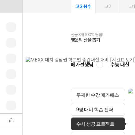
고3·N수
고2
고
선물 3개 100% 당첨!
선물 100% 증정!
여름방학 스터디 캐시백
2027 러셀 단과
스마트러닝앱
메가패스
메가패스 수강생 무료혜택!
사회공헌 캠페인
행운의 선물 뽑기
메가스터디 X 올리브
메가런 썸머스쿨
강사 공개선발
설문 EVENT
3일 무료 체험권
메가클럽 멤버십
희망이룸 메가나눔
영
메가선생님
수능·내신
무제한 수강 메가패스
9평 대비 학습 전략
TOP
수시 성공 프로젝트