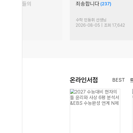
차 수학 강사들의
죄송합니다
(237)
(58)
생님
수학 민동휘 선생님
 조회 12,118
2026-08-05 | 조회 17,642
온라인서점
BEST