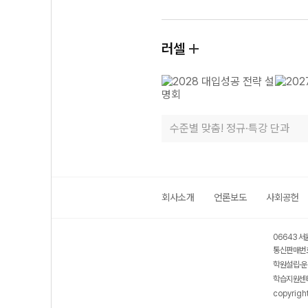
러셀
수준별 맞춤! 정규·특강 단과
회사소개
언론보도
사회공헌
06643 서
통신판매번호
학원설립·운
학습지원센터
copyrigh