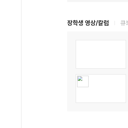
장학생 영상/칼럼
큐