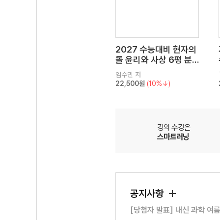
2027 수능대비 현자의
돌 윤리와 사상 6평 분
석서&EBS 수능완성 연
임수민
저
계 N제
22,500원
(10%↓)
강의 수강은
스마트러닝
공지사항
[당첨자 발표] 내신 과학 여