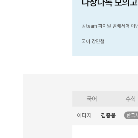
다상다독 모의고
강team 파이널 앰배서더 이
국어 강민철
국어
수학
이다지
김종웅
한국