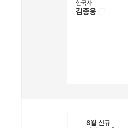
한국사
김종웅
8월 신규