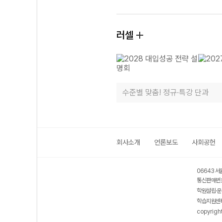
러셀
수준별 맞춤! 정규·특강 단과
회사소개
언론보도
사회공헌
06643 서
통신판매번호
학원설립·운
학습지원센터
copyrigh