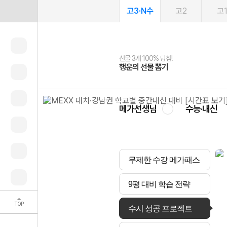
고3·N수
고2
고
선물 3개 100% 당첨!
선물 100% 증정!
여름방학 스터디 캐시백
2027 러셀 단과
스마트러닝앱
메가패스
메가패스 수강생 무료혜택!
사회공헌 캠페인
행운의 선물 뽑기
메가스터디 X 올리브
메가런 썸머스쿨
강사 공개선발
설문 EVENT
3일 무료 체험권
메가클럽 멤버십
희망이룸 메가나눔
영
메가선생님
수능·내신
무제한 수강 메가패스
9평 대비 학습 전략
TOP
수시 성공 프로젝트