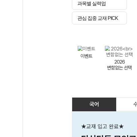
과목별 실력업
관심 집중 교재 PICK
이벤트
2026
변함없는 선택
국어
AI
스마트 매쓰
인테그랄/
큐브/김급식
★교재 입고 완료★