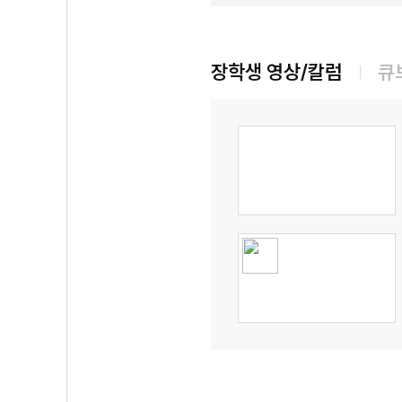
장학생 영상/칼럼
큐