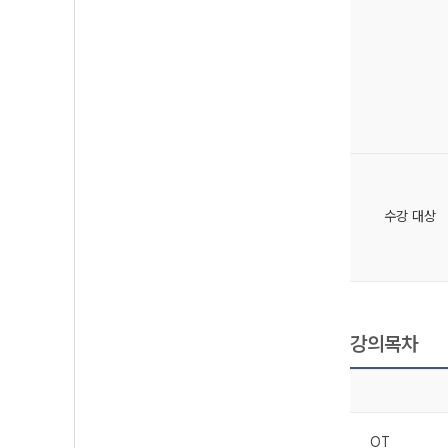
수강 대상
강의목차
OT