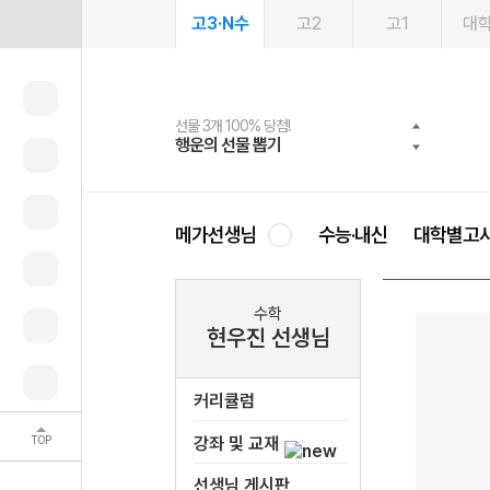
고3·N수
고2
고1
대
선물 3개 100% 당첨!
선물 100% 증정!
여름방학 스터디 캐시백
2027 러셀 단과
스마트러닝앱
메가패스
메가패스 수강생 무료혜택!
사회공헌 캠페인
행운의 선물 뽑기
메가스터디 X 올리브
메가런 썸머스쿨
강사 공개선발
설문 EVENT
3일 무료 체험권
메가클럽 멤버십
희망이룸 메가나눔
영
메가선생님
수능·내신
대학별고
수학
현우진 선생님
커리큘럼
TOP
강좌 및 교재
선생님 게시판