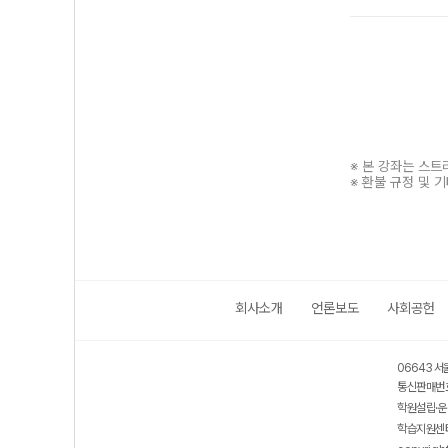
※ 본 강좌는 스
※ 환불 규정 및 
회사소개
언론보도
사회공헌
보호 관리체계 ISMS 인증획득
인터넷 저작권 지킴이 - 클린사이트
06643 서
통신판매번호
학원설립·운
학습지원센터