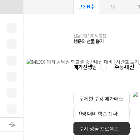
고3·N수
고2
고
선물 3개 100% 당첨!
선물 100% 증정!
여름방학 스터디 캐시백
2027 러셀 단과
스마트러닝앱
메가패스
메가패스 수강생 무료혜택!
사회공헌 캠페인
행운의 선물 뽑기
메가스터디 X 올리브
메가런 썸머스쿨
강사 공개선발
설문 EVENT
3일 무료 체험권
메가클럽 멤버십
희망이룸 메가나눔
영
메가선생님
수능·내신
무제한 수강 메가패스
9평 대비 학습 전략
TOP
수시 성공 프로젝트