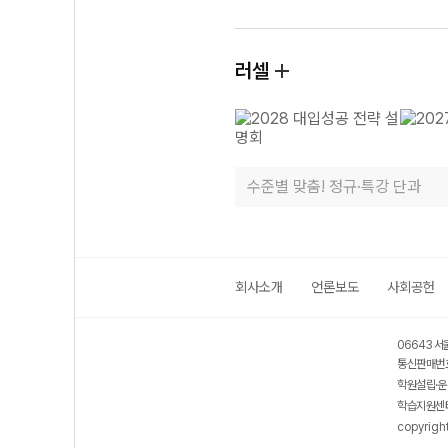
러셀
수준별 맞춤! 정규·특강 단과
회사소개
언론보도
사회공헌
06643 서
통신판매번호
학원설립·운
학습지원센터
copyrigh