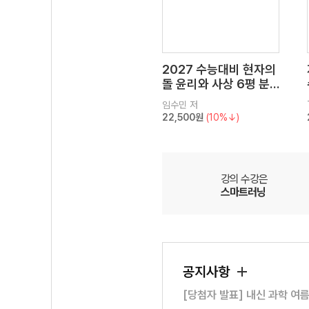
2027 수능대비 현자의
돌 윤리와 사상 6평 분
석서&EBS 수능완성 연
임수민
저
계 N제
22,500원
(10%↓)
강의 수강은
스마트러닝
공지사항
[당첨자 발표] 내신 과학 여