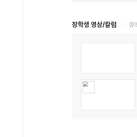
장학생 영상/칼럼
큐