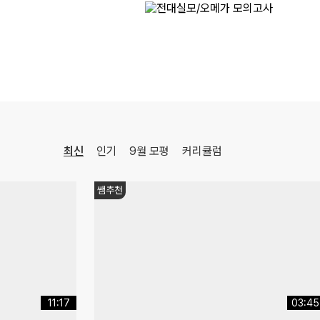
[공통영어2 YBM(김)] 점수가 되는 영어 감각 교과서
영어
김엄지
선생님
최신
인기
9월 모평
커리큘럼
쌤추천
11:17
03:45