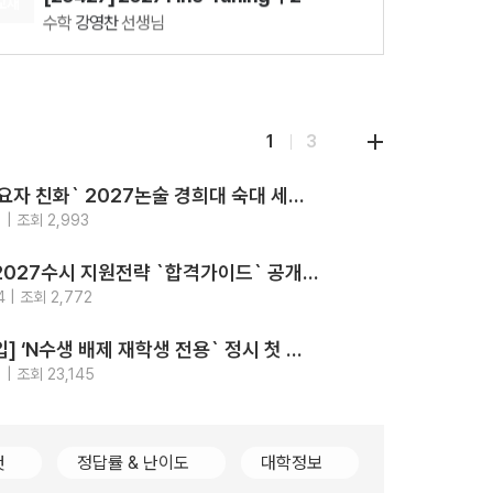
교재
수학
강영찬
선생님
08.12(수)
[29860] 강민철의 기본2 문학 (2권 SET)
국어
강민철
선생님
08.18(화)
1
3
[29542] 2027 김기현 컬렉션 - 실전 모의고사 <시즌1>
수학
김기현
선생님
‘최고의 수요자 친화` 2027논술 경희대 숙대 세종대 성신여대 광운대 5개교.. 모의논술/채점/해설영상/가이드북 4종 제공
08.11(화)
지원
전략
 | 조회 2,993
[29426] 2027 Fine-Tuning 수1
2026-
강의
수학
강영찬
선생님
가톨릭대 2027수시 지원전략 `합격가이드` 공개.. `입결부터 면접문항 합격사례까지 총망라`
지원
전략
4 | 조회 2,772
2026-
강의
[2028대입] ‘N수생 배제 재학생 전용` 정시 첫 등장.. 고대489명 서강대90명
지원
전략
 | 조회 23,145
2026-
컷
정답률 & 난이도
대학정보