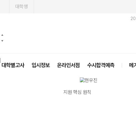
1
대학생
2
닫기
대학별고사
입시정보
온라인서점
수시합격예측
메