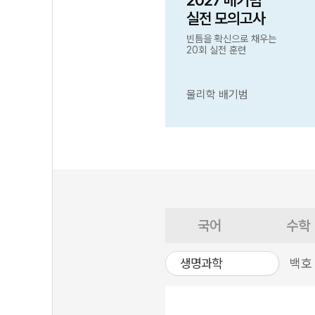
2027 배기범
실전 모의고사
빈틈을 확신으로 채우는
20회 실전 훈련
물리학 배기범
국어
수학
생명과학
백호