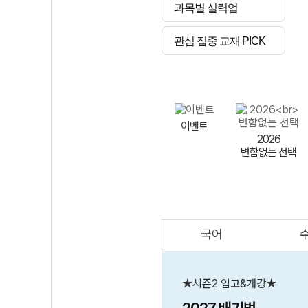
과목별 실력업
관심 집중 교재 PICK
이벤트
2026
변함없는 선택
국어
AI
스마트 매쓰
인테그랄/
큐브/김급식
★시즌2 입고&개강★