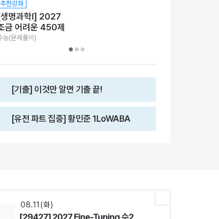
추천강좌
추천강좌
[생명과학I] 2027
[생명과학I] 20
조금 어려운 450제
이것만 알면 기출
수능(문제풀이)
수능(문제풀이)
[기출] 이것만 알면 기출 끝!
08.18(화)
[29542] 2027 김기현 컬렉션 - 실전 모의고사 <시즌1>
[유전 파트 집중] 황민준 1LoWABA
수학
김기현
선생님
08.11(화)
[29426] 2027 Fine-Tuning 수1
수학
강영찬
선생님
08.11(화)
[28337] AddON 확률과 통계
수학
강영찬
선생님
08.11(화)
입고
[29427] 2027 Fine-Tuning 수2