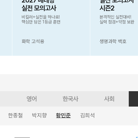
2027 베테랑
실전 모의고사
실전 모의고사
시즌2
비킬러+실전을 하나로!
본격적인 실전대비!
핵심만 담은 1등급 훈련
실력 점검+약점 보완
화학 고석용
생명과학 백호
영어
한국사
사회
한종철
박지향
황민준
김희석