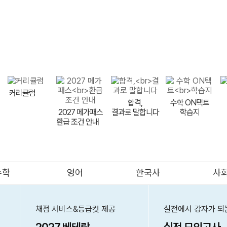
지원 핵심 원칙
전형별 전략
대학별 입결 분석
수시 합격예
메가스터디
커리큘럼
합격,
수학 ON택트
2027 메가패스
결과로 말합니다
학습지
환급 조건 안내
meBOOK
제안하기
수학
영어
한국사
사
의대
메가클럽
프리미엄관
멤버십
채점 서비스&등급컷 제공
실전에서 강자가 되