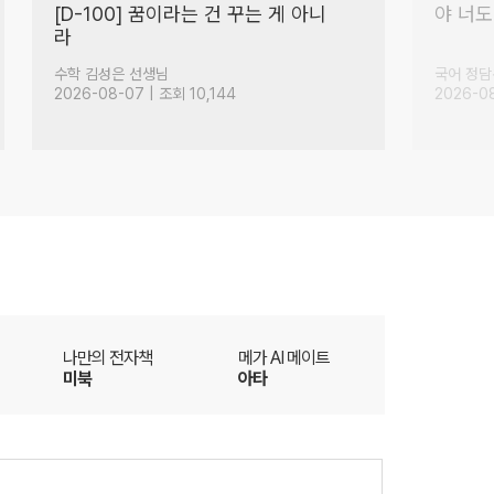
[D-100] 꿈이라는 건 꾸는 게 아니
야 너도
라
이룰 수 있는 것
(986)
수학 김성은 선생님
국어 정담
2026-08-07 | 조회 10,144
2026-08
더
나만의 전자책
메가 AI 메이트
미북
아타