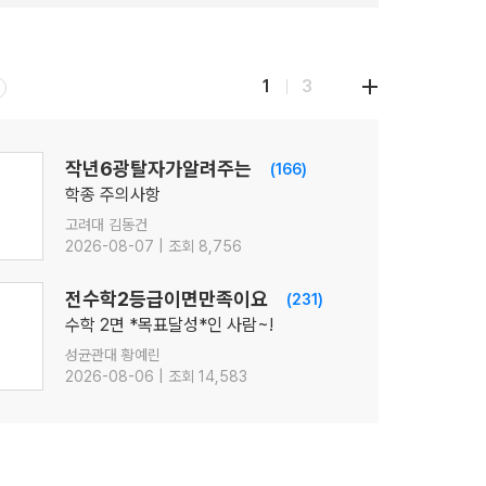
1
3
작년6광탈자가알려주는
(166)
학종 주의사항
고려대 김동건
2026-08-07 | 조회 8,756
전수학2등급이면만족이요
(231)
수학 2면 *목표달성*인 사람~!
성균관대 황예린
2026-08-06 | 조회 14,583