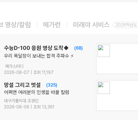
08.12(수)
2027 박석준의 EBS! [문학 압축]
국어
박석준
선생님
브 영상/칼럼
메가런
미래야 서비스
08.14(금)
2026학년도
ONSET 모의고사 - 시즌1
수학
강영찬
선생님
08.14(금)
수능D-100 응원 영상 도착🍀
(68)
[22개정] 강민철의 기본2 [문학]
우리 목달장이 보내는 합격 주파수 ⚡
국어
강민철
선생님
메가스터디
08.17(월)
2026-08-07 | 조회 11,197
[22개정] [확률과 통계] 김기현의 수능 KICK-OFF
수학
김기현
선생님
망설 그리고 멋설
(325)
08.18(화)
어쩌면 여러분의 인생을 바꿀 칼럼
[정치와법] 2027 적자생존 모의고사 시즌2
대구가톨릭대 조경진
[15개정] 일반사회
최적
선생님
2026-08-06 | 조회 13,361
08.18(화)
[사회문화] 2027 적자생존 모의고사 시즌2
[15개정] 일반사회
최적
선생님
08.10(월)