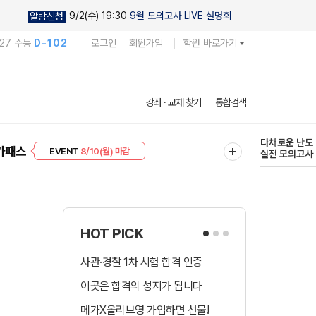
9/2(수) 19:30
9월 모의고사 LIVE 설명회
알람신청
027 수능
D-102
로그인
회원가입
학원 바로가기
다채로운 난도
강좌 · 교재 찾기
통합검색
실전 모의고사
프리미엄 30
8/10(월) 마감
현우진의
가패스
EVENT
8/10(월) 마감
킬링캠프 시즌
HOT PICK
사관·경찰 1차 시험 합격 인증
수시 합격예측 
이곳은 합격의 성지가 됩니다
국어 다상다독 
메가X올리브영 가입하면 선물!
장학금 총 9천! 