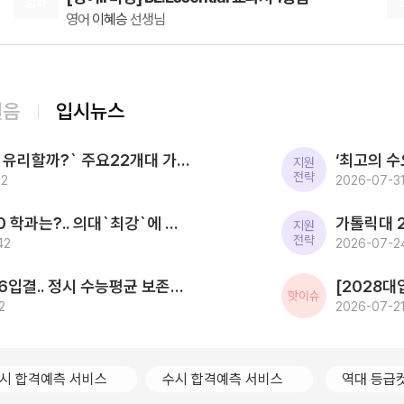
강좌
영어
이혜승
선생님
분들이라면 강의를 정말 정말.. 추천합니다. 또, 평소에
이미 정리되어있는 개념을 보고 넘어가 문제를 바로 풀
08.10(월)
면서 개념이 헷갈리신 분들이 있다면 꼭 강의 들어보세
[인문학과 윤리] 캔버스 교과서 리베르스쿨
요.. 자연스럽게 머리에 하나하나 정리되는 기분이라 다
인문학과 윤리
윤재준
선생님
시 개념을 들여다보면서 고민할 필요가
08.10(월)
걸음
입시뉴스
[윤리와 사상] 캔버스 완자
윤리와 사상
윤재준
선생님
[2027대입] `사탐런 유리할까?` 주요22개대 가운데 수시 `사탐런 불가` 서울대 등 6개교 `수능최저 과탐지정`
08.10(월)
지원
전략
22
[공통영어2 미래엔] 점수가 되는 영어 감각 교과서
2026-07-31
영어
김엄지
선생님
2026 SKY 입결 톱10 학과는?.. 의대`최강`에 첨단학과/무전공/경제 약진 ‘다변화 흐름`
08.10(월)
지원
전략
42
[영어 독해와 작문 능률] BE:Essential 교과서 1등급
2026-07-2
영어
이혜승
선생님
한국전통문화대 2026입결.. 정시 수능평균 보존과학 1.5등급 `최고` 국가유산관리 전통건축/무형유산 톱3
08.10(월)
핫이슈
2
[영어 독해와 작문 YBM] BE:Essential 교과서 1등급
2026-07-21
영어
이혜승
선생님
08.12(수)
2027 김기현의 COLLECTION 모의고사 시즌1
시 합격예측 서비스
수시 합격예측 서비스
역대 등급
수학
김기현
선생님