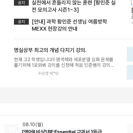
실전에서 흔들리지 않는 훈련 [황민준 실
공지
전 모의고사 시즌1~3]
[안내] 과학 황민준 선생님 여름방학
공지
MEXX 현장강의 안내
명실상부 최고의 개념 다지기 강의.
현재 고2 학생입니다!! 염색체와 세포분열 심화 문제를
08.18(화)
풀기위해 1로와봐 강의를 신청해 처음 민준쌤의 강의를
[사회문화] 2027 적자생존 모의고사 시즌2
들으면서 정말 깔끔하고 이해가 잘 된다는 느낌을 받았
수강생 박*민
[15개정] 일반사회
최적
선생님
고 열심히 강의를 들어 결국 내신 중간고사 범위의 모든
08.10(월)
유전 문항을 다 맞췄습니다 그 후로 쌤이 평소에 개념
정리 잘 안돼있으면 개념다지기를 추천한다는 말을 하
[공통영어2 YBM(김)] 점수가 되는 영어 감각 교과서
신게 기억났고, 기말 범위인 사람의 유전 강의를 수강하
영어
김엄지
선생님
게 되었습니다. 사람의 유전 파트를 처음 배워 사소한
08.10(월)
개념도 이해가 안되고 다들 당연히 넘어가는 사소한 용
[공통영어2 비상] 점수가 되는 영어 감각 교과서
어조차도 이해가 안 될 때가 있어서 고민이 정말 많았는
데요, 학원에서 당연히 넘어가던 개념 하나하나를 도입
영어
김엄지
선생님
부분부터 상세히 설명해주셔서 정말 신세계가 열리는
08.10(월)
기분이었습니다. 처음 배우시는 분들이나 이게 왜 그렇
개강
[영어ll 비상] BE:Essential 교과서 1등급
다는거지? 이게 무슨 의미지?라는 생각을 자주 하시는