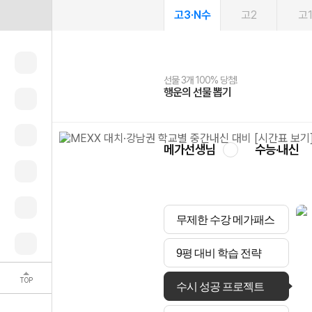
고3·N수
고2
고
선물 3개 100% 당첨!
선물 100% 증정!
여름방학 스터디 캐시백
2027 러셀 단과
스마트러닝앱
메가패스
메가패스 수강생 무료혜택!
사회공헌 캠페인
행운의 선물 뽑기
메가스터디 X 올리브
메가런 썸머스쿨
강사 공개선발
설문 EVENT
3일 무료 체험권
메가클럽 멤버십
희망이룸 메가나눔
영
메가선생님
수능·내신
무제한 수강 메가패스
9평 대비 학습 전략
TOP
수시 성공 프로젝트