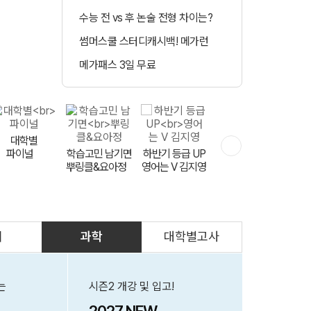
수능 전 vs 후 논술 전형 차이는?
정시 합격예측 
썸머스쿨 스터디캐시백! 메가런
매일 수강 미션 도
메가패스 3일 무료
메가클럽 멤버십 
측
대학별
파이널
학습고민 남기면
하반기 등급 UP
실전 모고 훈련
뿌링클&요아정
FINAL 천우신조
영어는 V 김지영
회
과학
대학별고사
문항 출제자
공개 모집
는
시즌2 개강 및 입고!