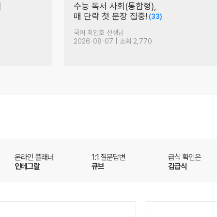
의
수능 독서 사회(통합형),
매 단락 첫 문장 집중!
(33)
국어 최인호 선생님
2026-08-07 | 조회 2,770
온라인 플래너
1:1 질문답변
급식 확인은
인테그랄
큐브
김급식