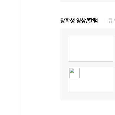
장학생 영상/칼럼
큐