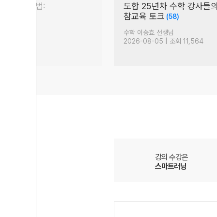
 논술 대비법:
도합 25년차 수학 강사들
)
참교육 토크
(58)
생님
수학 이승효 선생님
| 조회 888
2026-08-05 | 조회 11,564
강의 수강은
스마트러닝