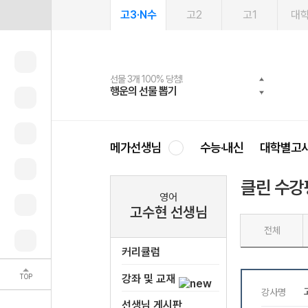
고3·N수
고2
고1
대
선물 3개 100% 당첨!
선물 100% 증정!
여름방학 스터디 캐시백
2027 러셀 단과
스마트러닝앱
메가패스
메가패스 수강생 무료혜택!
사회공헌 캠페인
행운의 선물 뽑기
메가스터디 X 올리브
메가런 썸머스쿨
강사 공개선발
설문 EVENT
3일 무료 체험권
메가클럽 멤버십
희망이룸 메가나눔
영
메가선생님
수능·내신
대학별고
클린 수강
영어
고수현 선생님
전체
커리큘럼
TOP
강좌 및 교재
선생님 게시판