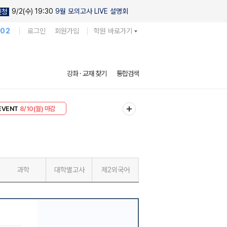
9/2(수) 19:30
9월 모의고사 LIVE 설명회
신청
102
로그인
회원가입
학원 바로가기
강좌 · 교재 찾기
통합검색
리미엄 30
8/10(월) 마감
EVENT
8/10(월) 마감
과학
대학별고사
제2외국어