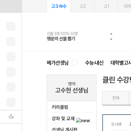
고3·N수
고2
고1
대
선물 3개 100% 당첨!
선물 100% 증정!
여름방학 스터디 캐시백
2027 러셀 단과
스마트러닝앱
메가패스
메가패스 수강생 무료혜택!
사회공헌 캠페인
행운의 선물 뽑기
메가스터디 X 올리브
메가런 썸머스쿨
강사 공개선발
설문 EVENT
3일 무료 체험권
메가클럽 멤버십
희망이룸 메가나눔
영
메가선생님
수능·내신
대학별고
클린 수강
영어
고수현 선생님
전체
커리큘럼
TOP
강좌 및 교재
선생님 게시판