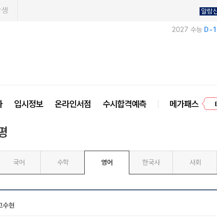
학생
알람
2027 수능
D-
프
사
입시정보
온라인서점
수시합격예측
메가패스
평
국어
수학
영어
한국사
사회