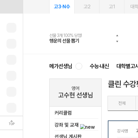
고3·N수
고2
고1
대
선물 3개 100% 당첨!
선물 100% 증정!
여름방학 스터디 캐시백
2027 러셀 단과
스마트러닝앱
메가패스
메가패스 수강생 무료혜택!
사회공헌 캠페인
행운의 선물 뽑기
메가스터디 X 올리브
메가런 썸머스쿨
강사 공개선발
설문 EVENT
3일 무료 체험권
메가클럽 멤버십
희망이룸 메가나눔
영
메가선생님
수능·내신
대학별고
클린 수강
영어
고수현 선생님
전체
커리큘럼
TOP
강좌 및 교재
선생님 게시판