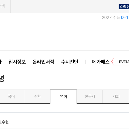
학생
알람
2027 수능
D-
프리미엄 
사
입시정보
온라인서점
수시진단
메가패스
EVEN
평
국어
수학
영어
한국사
사회