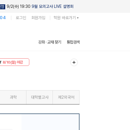
9/2(수) 19:30
9월 모의고사 LIVE 설명회
신청
104
로그인
회원가입
학원 바로가기
강좌 · 교재 찾기
통합검색
30
8/10(월) 마감
T
8/10(월) 마감
과학
대학별고사
제2외국어