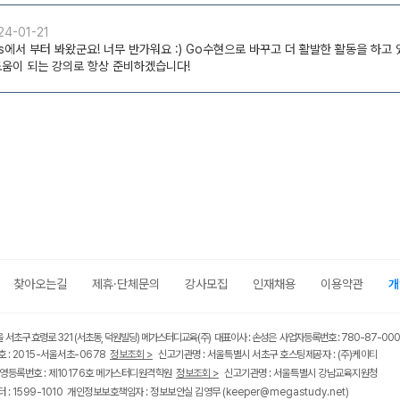
찾아오는길
제휴·단체문의
강사모집
인재채용
이용약관
개
울 서초구 효령로 321 (서초동, 덕원빌딩) 메가스터디교육(주) 대표이사 : 손성은 사업자등록번호 : 780-87-00
 : 2015-서울서초-0678
정보조회 >
신고기관명 : 서울특별시 서초구 호스팅제공자 : (주)케이티
영등록번호 : 제10176호 메가스터디원격학원
정보조회 >
신고기관명 : 서울특별시 강남교육지원청
 : 1599-1010 개인정보보호책임자 : 정보보안실 김영무
(keeper@megastudy.net)