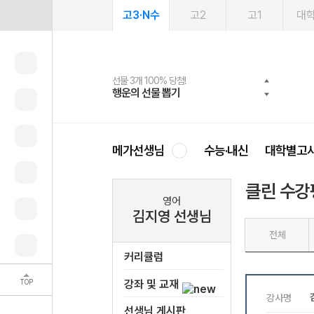
고3·N수
고2
고1
대
선물 3개 100% 당첨!
선물 100% 증정!
2027 러셀 단과
스마트러닝앱
메가패스
메가패스 수강생 무료혜택!
사회공헌 캠페인
행운의 선물 뽑기
메가스터디 X 올리브
강사 공개선발
설문 EVENT
3일 무료 체험권
메가클럽 멤버십
희망이룸 메가나눔
영
메가선생님
수능·내신
대학별고
클린 수강
영어
김지영 선생님
전체
커리큘럼
TOP
강좌 및 교재
선생님 게시판