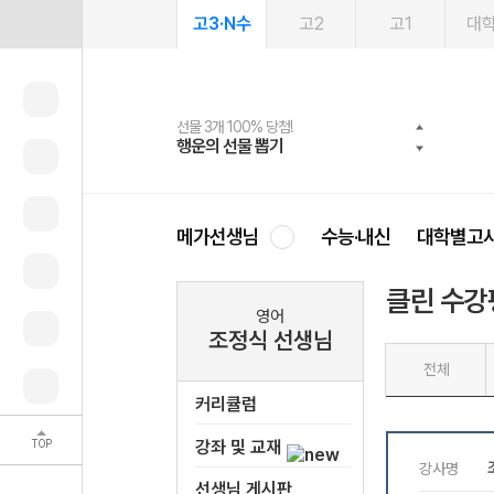
고3·N수
고2
고1
대
선물 3개 100% 당첨!
선물 100% 증정!
여름방학 스터디 캐시백
2027 러셀 단과
스마트러닝앱
메가패스
메가패스 수강생 무료혜택!
사회공헌 캠페인
행운의 선물 뽑기
메가스터디 X 올리브
메가런 썸머스쿨
강사 공개선발
설문 EVENT
3일 무료 체험권
메가클럽 멤버십
희망이룸 메가나눔
영
메가선생님
수능·내신
대학별고
클린 수강
영어
조정식 선생님
전체
커리큘럼
TOP
강좌 및 교재
선생님 게시판