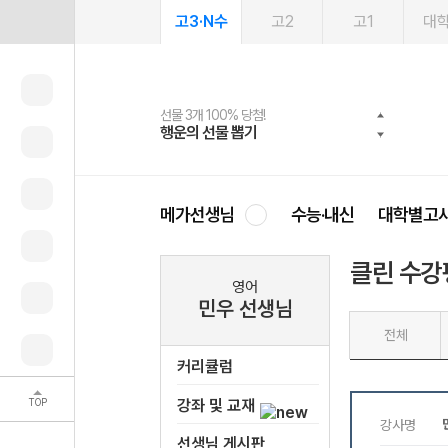
고3·N수
고2
고1
대
선물 3개 100% 당첨!
선물 100% 증정!
2027 러셀 단과
스마트러닝앱
메가패스
메가패스 수강생 무료혜택!
사회공헌 캠페인
행운의 선물 뽑기
메가스터디 X 올리브
강사 공개선발
설문 EVENT
3일 무료 체험권
메가클럽 멤버십
희망이룸 메가나눔
영
메가선생님
수능·내신
대학별고
클린 수강
영어
민우 선생님
전체
커리큘럼
TOP
강좌 및 교재
선생님 게시판