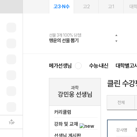
고3·N수
고2
고1
대
선물 3개 100% 당첨!
선물 100% 증정!
2027 러셀 단과
스마트러닝앱
메가패스
메가패스 수강생 무료혜택!
사회공헌 캠페인
행운의 선물 뽑기
메가스터디 X 올리브
강사 공개선발
설문 EVENT
3일 무료 체험권
메가클럽 멤버십
희망이룸 메가나눔
영
메가선생님
수능·내신
대학별고
클린 수강
과학
강민웅 선생님
전체
커리큘럼
TOP
강좌 및 교재
선생님 게시판