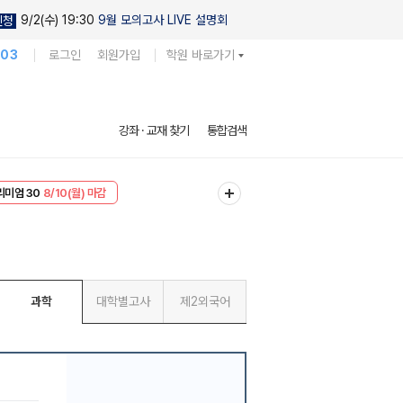
9/2(수) 19:30
9월 모의고사 LIVE 설명회
신청
103
로그인
회원가입
학원 바로가기
강좌 · 교재 찾기
통합검색
EVENT
8/10(월) 마감
리미엄 30
8/10(월) 마감
과학
대학별고사
제2외국어