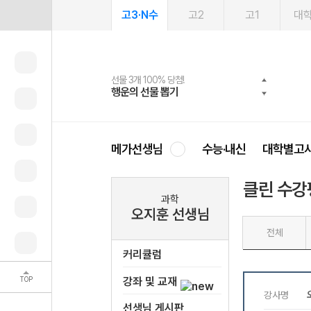
고3·N수
고2
고1
대
선물 3개 100% 당첨!
선물 100% 증정!
여름방학 스터디 캐시백
2027 러셀 단과
스마트러닝앱
메가패스
메가패스 수강생 무료혜택!
사회공헌 캠페인
행운의 선물 뽑기
메가스터디 X 올리브
메가런 썸머스쿨
강사 공개선발
설문 EVENT
3일 무료 체험권
메가클럽 멤버십
희망이룸 메가나눔
영
메가선생님
수능·내신
대학별고
클린 수강
과학
오지훈 선생님
전체
커리큘럼
TOP
강좌 및 교재
선생님 게시판