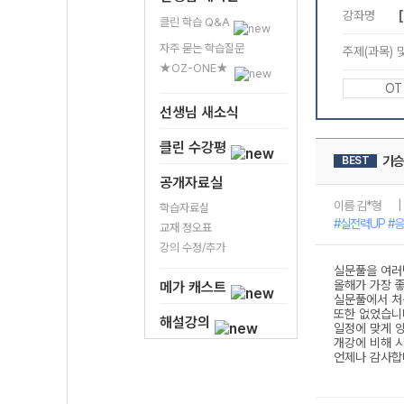
클린 학습 Q&A
자주 묻는 학습질문
★OZ-ONE★
선생님 새소식
클린 수강평
공개자료실
학습자료실
교재 정오표
강의 수정/추가
메가 캐스트
해설강의