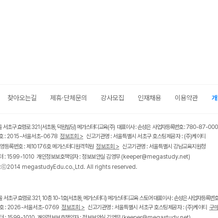
찾아오는길
제휴·단체문의
강사모집
인재채용
이용약관
개
울 서초구 효령로 321 (서초동, 덕원빌딩) 메가스터디교육(주) 대표이사 : 손성은 사업자등록번호 : 780-87-00
 : 2015-서울서초-0678
정보조회 >
신고기관명 : 서울특별시 서초구 호스팅제공자 : (주)케이티
영등록번호 : 제10176호 메가스터디원격학원
정보조회 >
신고기관명 : 서울특별시 강남교육지원청
 : 1599-1010 개인정보보호책임자 : 정보보안실 김영무
(keeper@megastudy.net)
tⓒ2014 megastudyEdu.co.,Ltd. All rights reserved.
울 서초구 효령로 321, 10층 10-1호(서초동, 메가스터디) 메가스터디교육 스토어 대표이사 : 손성은 사업자등록번호 :
 : 2026-서울서초-0769
정보조회 >
신고기관명 : 서울특별시 서초구 호스팅제공자 : (주)케이티
구매
 : 1599-1010 개인정보보호책임자 : 정보보안실 김영무
(keeper@megastudy.net)