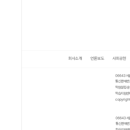
회사소개
언론보도
사회공헌
06643 서
통신판매번호
학원설립·운
학습지원센터
copyrigh
06643 서
통신판매번호
학습지원센터