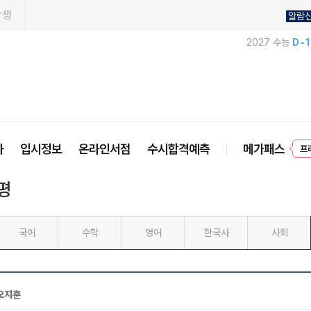
학생
알람
2027 수능
D-
사
입시정보
온라인서점
수시합격예측
메가패스
프
평
국어
수학
영어
한국사
사회