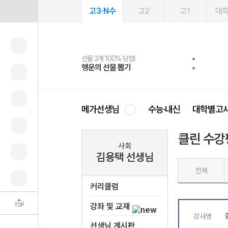
고3·N수
고2
고1
대
선물 3개 100% 당첨!
선물 100% 증정!
여름방학 스터디 캐시백
2027 러셀 단과
스마트러닝앱
메가패스
메가패스 수강생 무료혜택!
사회공헌 캠페인
행운의 선물 뽑기
메가스터디 X 올리브
메가런 썸머스쿨
강사 공개선발
설문 EVENT
3일 무료 체험권
메가클럽 멤버십
희망이룸 메가나눔
영
메가선생님
수능·내신
대학별고
클린 수강
사회
김용택 선생님
전체
커리큘럼
TOP
강좌 및 교재
선생님 게시판