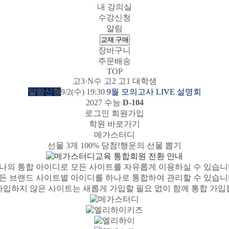
내 강의실
수강신청
알림
교재 구매
장바구니
주문배송
TOP
고3·N수
고2
고1
대학생
알람신청
9/2(수) 19:30
9월 모의고사 LIVE 설명회
2027 수능
D-104
로그인
회원가입
학원 바로가기
메가스터디
메가패스 수강생 무료혜택!
여름방학 스터디 캐시백
선물 100% 증정!
선물 3개 100% 당첨!
사회공헌 캠페인
2027 러셀 단과
스마트러닝앱
메가패스
메가스터디 X 올리브영
3일 무료 체험권
희망이룸 메가나눔
강사 공개선발
설문 EVENT
행운의 선물 뽑기
메가런 썸머스쿨
메가클럽 멤버십
나의 통합 아이디로 모든 사이트를 자유롭게 이용하실 수 있습니
든 브랜드 사이트별 아이디를 하나로 통합하여 관리할 수 있습니
가입하지 않은 사이트는 새롭게 가입할 필요 없이 함께 통합 가입