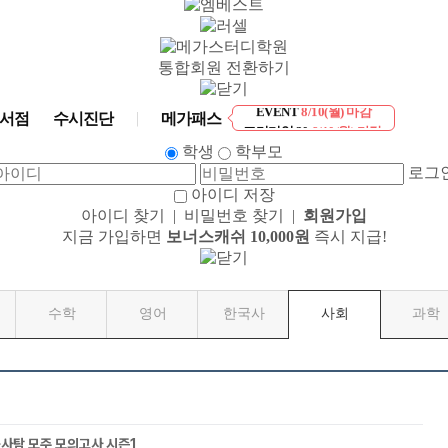
통합회원 전환하기
EVENT
8/10(월) 마감
서점
수시진단
메가패스
프리미엄 30
8/10(월) 마감
학생
학부모
로그
아이디 저장
아이디 찾기
|
비밀번호 찾기
|
회원가입
지금 가입하면
보너스캐쉬 10,000원
즉시 지급!
수학
영어
한국사
사회
과학