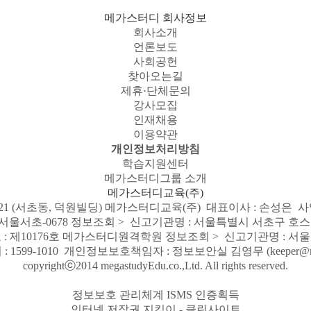
메가스터디 회사정보
회사소개
언론보도
사회공헌
찾아오는길
제휴·단체문의
강사모집
인재채용
이용약관
개인정보처리방침
학습지원센터
메가스터디그룹 소개
메가스터디교육(주)
321 (서초동, 덕원빌딩) 메가스터디교육(주) 대표이사 : 손성은 사업자등
-서울서초-0678
정보조회 >
신고기관명 : 서울특별시 서초구 호스팅
: 제10176호 메가스터디원격학원
정보조회 >
신고기관명 : 서
: 1599-1010 개인정보보호책임자 : 정보보안실 김영무
(keeper@
copyrightⓒ2014 megastudyEdu.co.,Ltd. All rights reserved.
정보보호 관리체계 ISMS 인증획득
인터넷 저작권 지킴이 - 클린사이트