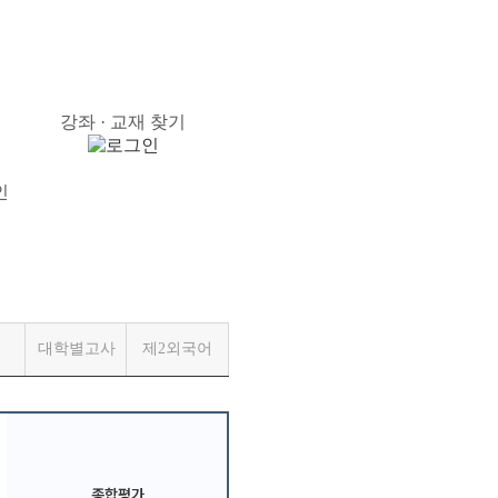
강좌 · 교재 찾기
인
대학별고사
제2외국어