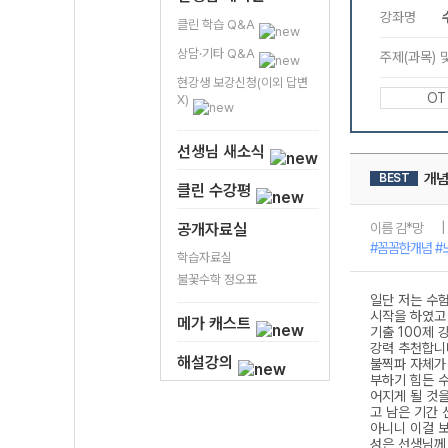
클린 학습 Q&A
상담·기타 Q&A
현강생 보강신청(이외 답변
X)
선생님 새소식
클린 수강평
공개자료실
학습자료실
불꽃수학 정오표
메가 캐스트
해설강의