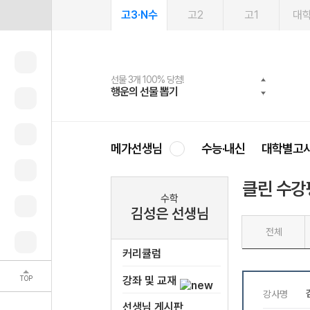
고3·N수
고2
고1
대
선물 3개 100% 당첨!
선물 100% 증정!
여름방학 스터디 캐시백
2027 러셀 단과
스마트러닝앱
메가패스
메가패스 수강생 무료혜택!
사회공헌 캠페인
행운의 선물 뽑기
메가스터디 X 올리브
메가런 썸머스쿨
강사 공개선발
설문 EVENT
3일 무료 체험권
메가클럽 멤버십
희망이룸 메가나눔
영
메가선생님
수능·내신
대학별고
클린 수강
수학
김성은 선생님
전체
커리큘럼
TOP
강좌 및 교재
선생님 게시판