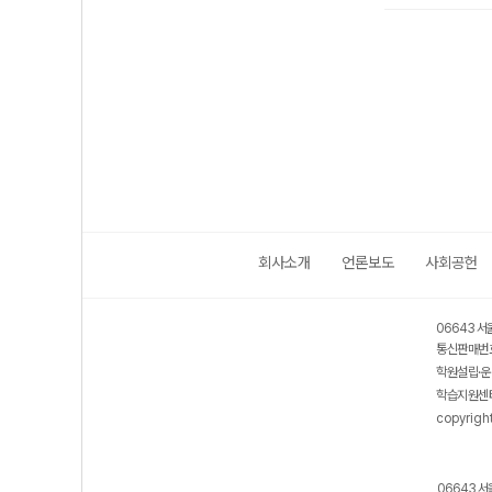
회사소개
언론보도
사회공헌
06643 서
통신판매번호
학원설립·운
학습지원센터
copyrigh
06643 서