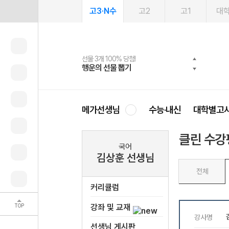
고3·N수
고2
고1
대
선물 3개 100% 당첨!
선물 100% 증정!
여름방학 스터디 캐시백
2027 러셀 단과
스마트러닝앱
메가패스
메가패스 수강생 무료혜택!
사회공헌 캠페인
행운의 선물 뽑기
메가스터디 X 올리브
메가런 썸머스쿨
강사 공개선발
설문 EVENT
3일 무료 체험권
메가클럽 멤버십
희망이룸 메가나눔
영
메가선생님
수능·내신
대학별고
클린 수강
국어
김상훈 선생님
전체
커리큘럼
TOP
강좌 및 교재
선생님 게시판