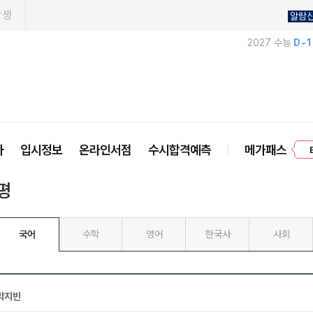
학생
알람
2027 수능
D-
프
사
입시정보
온라인서점
수시합격예측
메가패스
평
국어
수학
영어
한국사
사회