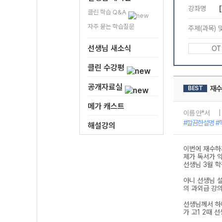
클린 학습 Q&A
자주 묻는 학습질문
선생님 새소식
클린 수강평
공개자료실
메가 캐스트
해설강의