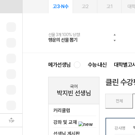
고3·N수
고2
고1
대
선물 3개 100% 당첨!
선물 100% 증정!
여름방학 스터디 캐시백
2027 러셀 단과
스마트러닝앱
메가패스
메가패스 수강생 무료혜택!
사회공헌 캠페인
행운의 선물 뽑기
메가스터디 X 올리브
메가런 썸머스쿨
강사 공개선발
설문 EVENT
3일 무료 체험권
메가클럽 멤버십
희망이룸 메가나눔
영
메가선생님
수능·내신
대학별고
클린 수강
국어
박지빈 선생님
전체
커리큘럼
TOP
강좌 및 교재
선생님 게시판