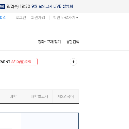
9/2(수) 19:30
9월 모의고사 LIVE 설명회
신청
104
로그인
회원가입
학원 바로가기
강좌 · 교재 찾기
통합검색
리미엄 30
8/10(월) 마감
EVENT
8/10(월) 마감
과학
대학별고사
제2외국어