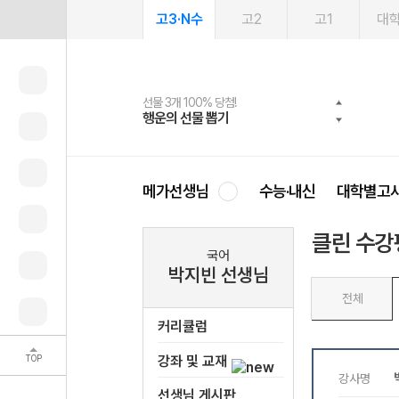
고3·N수
고2
고1
대
선물 3개 100% 당첨!
선물 100% 증정!
여름방학 스터디 캐시백
2027 러셀 단과
스마트러닝앱
메가패스
메가패스 수강생 무료혜택!
사회공헌 캠페인
행운의 선물 뽑기
메가스터디 X 올리브
메가런 썸머스쿨
강사 공개선발
설문 EVENT
3일 무료 체험권
메가클럽 멤버십
희망이룸 메가나눔
영
메가선생님
수능·내신
대학별고
클린 수강
국어
박지빈 선생님
전체
커리큘럼
TOP
강좌 및 교재
선생님 게시판