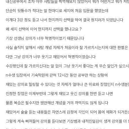
내신공부에서 조차 아무 사탐들을 찍먹해보지 않았어서 뭐가 어떤거고 뭐가 저
단순히 뒷통수가 적다는 말 한마디로 세지에 처음 입문을 했었는데
이개다 3강 정도 듣고 나서 한지까지 선택을 하여 결국 쌍지러가 되었답니다
왜 세지 선택에 이어 한지까지 선택을 했냐고요 ?
기상 선생님 강의가 너무 혁명적이였기 때문입니다
사실 솔직히 말해서 사탐 개념 자체가 처음이라 잘 가르치시는지에 대한 판별은
다만 그냥 강의가 너무 웃기고 재밌어서 혁명적이였습니다
수강평인데 잘 가르치신다는 말 없이 그냥 웃기서 좋다는 게 무슨 말인가 싶으
n수생 입장에서 기숙학원에 갇혀 12시간 동안 공부만 하는 상황에
재밌는 강의로 힐링할 수 있다는 것 자체가 얼마나 큰 위로와 장점인지 n수생
진정한 장점은 이제부턴데 그렇게 재밌고 웃긴 강의를 한번 듣고 나면
물론 복습은 필수지만 웬만해선 개념을 거의 까먹지도 않게 됩니다
재밌어서 술술 듣는 내용들은 자연스레 감정에 각인이 되어 몸에 체화가 되거든
그렇게 계속 빠져들어 강의를 듣다보면 기상쌤과 내적친밀감이 생겨 강의를 더 