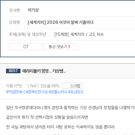
이기상
강사명
강좌명
[세계지리] 2026 이것이 알짜 기출이다
주제(과목) 및 대상학년
[15개정] 세계지리 / 고3, N수
OT
통강 맛보기
1
에라리몰키 엉엉 .. 기상쌤 ..
BEST
이름 이*민 | N수 | 진도율 99%
스크랩
#적절한예시 #콤팩트한구성 #문풀노하우 #등급향상
일단 무구정광대다라니경의 분량과 필적하는 기상 선생님의 장점들을 나열하기에
글쓴이의 쌍지 첫 선택시점의 상황을 말씀드리자면
전 사실 과탐에서 넘어온 터리 사탐 공부는 익숙하지도 않을 뿐더러