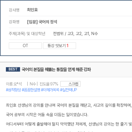
최인호
강사명
강좌명
[입문] 국어의 정석
주제(과목) 및 대상학년
전범위 / 고3, 고2, 고1, N수
OT
통강 맛보기
1
국어의 본질을 꿰뚫는 통찰을 얻게 해준 강좌
BEST
이름 오*석 | N수 | 진도율 97%
스크랩
#성적향상 #꼼꼼한설명 #이해가쏙쏙 #실전력UP
최인호 선생님의 강의를 만나며 국어의 본질을 깨닫고, 사고의 깊이를 확장하며,
국어 공부의 시작은 어둠 속을 더듬는 일이었습니다.
어디서부터 어떻게 출발해야 할지 막막했던 저에게, 선생님의 강의는 한 줄기 