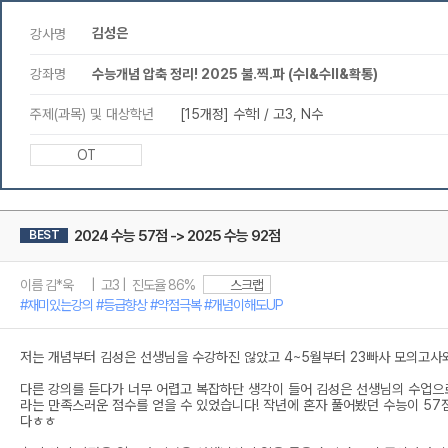
김성은
강사명
강좌명
수능개념 압축 정리! 2025 불.찍.파 (수I&수II&확통)
주제(과목) 및 대상학년
[15개정] 수학l / 고3, N수
OT
2024 수능 57점 -> 2025 수능 92점
BEST
이름 김*욱 | 고3 | 진도율 86%
스크랩
#재미있는강의 #등급향상 #약점극복 #개념이해도UP
저는 개념부터 김성은 선생님을 수강하진 않았고 4~5월부터 23빠사 모의고사
다른 강의를 듣다가 너무 어렵고 복잡하단 생각이 들어 김성은 선생님의 수업으
라는 만족스러운 점수를 얻을 수 있었습니다! 작년에 혼자 풀어봤던 수능이 5
다ㅎㅎ