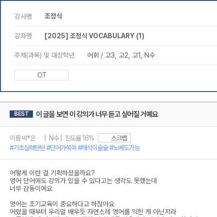
조정식
강사명
강좌명
[2025] 조정식 VOCABULARY (1)
주제(과목) 및 대상학년
어휘 / 고3, 고2, 고1, N수
OT
이 글을 보면 이 강의가 너무 듣고 싶어질 거예요
BEST
이름 박*은 | N수 | 진도율 16%
스크랩
#기초실력탄탄 #단어가쏙쏙 #해석이술술 #노베도가능
어떻게 이런 걸 기획하셨을까요?
영어 단어에도 강의가 있을 수 있다고는 생각도 못했는데
너무 감동이에요
영어는 조기교육이 중요하다고 하잖아요
어렸을 때부터 우리말 배우듯 자연스레 영어를 익힌 게 아닌지라