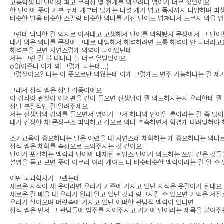
고등학생 때 단어장 펴고 무작정 몇 천개를 외우려니 영어가 너무 싫었어요
한 단어에 뜻이 기본 두세 개부터 많게는 다섯 개가 넘고 품사까지 다양하며 파
비슷한 발음 비슷한 스펠링 비슷한 의미를 가진 단어도 넘쳐나서 도무지 외울 
그런데 막막한 걸 억지로 이겨내고 고생해서 단어를 외워봤자 문장에서 그 단어
내가 외운 의미를 문장에 그대로 대입해서 해석하려면 도통 해석이 안 되더라고
해석본을 보면 자연스럽게 의역이 되어있던데
저는 그런 걸 볼 때마다 늘 너무 열받았어요
o0(아존나 이게 왜 그렇게 되는데...)
그렇잖아요? 나는 이 뜻으로만 외웠는데 이게 그렇게도 변주 가능하다는 걸 제가
그래서 정식 쌤은 정말 감동이에요
이 강좌랑 괜찮아 어휘편을 같이 들으면 선생님이 뭘 의도하시는지 우리한테 뭘
정말 본질적인 걸 알려주세요
저는 선생님의 강의를 들으면서 영어가 그저 하나의 언어일 뿐이라는 걸 좀 많
내가 긴장한 채 문장구조 파악하고 감으로 의미 추측하면서 힘겹게 때려맞혀야 
조기교육이 중요하다는 말은 어렸을 때 자연스레 체화하는 게 중요하다는 의미
정식 쌤은 체화를 속성으로 도와주시는 것 같아요
단어가 포괄하는 맥락과 단어에 내재된 뉘앙스 단어가 의도하는 쓰임 같은 것
설명을 듣고 보면 뜻이 아무리 여러 개여도 다 비슷비슷한 맥락이라는 걸 알 수
어떤 뇌과학자가 그랬는데
새로운 지식이 새 옷이라면 우리가 기존에 가지고 있던 지식은 옷걸이가 된대요
새로운 걸 배울 때 우리가 원래 알고 있던 것과 링크시킬 수 있으면 기억은 저
우리가 살아오며 머릿속에 가지고 있던 어떠한 관념적 맥락이 있다면
정식 쌤은 먼저 그 관념들에 범주를 지어주시고 거기에 단어라는 제목을 붙여주