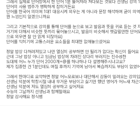
그래서 실제로 단어장에서 한 단어 1분 뚫어져라 쳐다보는 것보다 선생님 강의 1
단어의 사용 범주가 명확하게 잡히거든요
단어를 한국어 의미에 1대1 대응시켜 외우는 게 아니라 문장 해석하며 굳이 의
뭔 느낌인지 알겠으니까요
그리고 기본적으로 강의를 통해 단어를 눈으로 보고 발음과 뜻을 귀로 듣는 것 
거기에 더해서 비슷한 뜻끼리 묶어놓으시고, 발음이 비슷해서 헷갈릴만한 단어도
으로 외우면 잘 안 읽게 되잖아요)
단어를 익히기에 고통스러운 요소들을 최대한 없애놓으셨어요
정말 밥상 다쳐려져있고 나만 열심히 공부하면 안 될리가 없다는 확신이 들어요
근데 그냥 밥상 아니고 임금님 밥상에 차려진 상다리 부러지는 진수성찬
도대체 어느 누가 단어 2000개+@를 하나하나 다 설명해주시냐고요?
제가 집중한 건 1분인데도 며칠 후까지 기억에 남아서 복습까지도 부담이 없었
그래서 한마디로 요약하면 정말 어느모로보나 대단해서 감동이 밀려오는 강의
선생님 덕분에 학창시절 내내 무거운 부담이고 싫기만 했던 영어가 어느새 차
선생님 덕분에 저도 열심히 공부하고 싶어져요
수능의 그날까지 선생님과 함께할래요
정말 감사해요 정식쌤