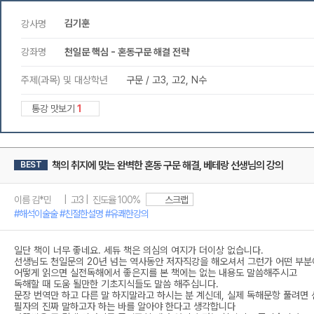
김기훈
강사명
강좌명
천일문 핵심 - 혼동구문 해결 전략
주제(과목) 및 대상학년
구문 / 고3, 고2, N수
통강 맛보기
1
책의 취지에 맞는 완벽한 혼동 구문 해결, 베테랑 선생님의 강의
BEST
이름 김*민 | 고3 | 진도율 100%
스크랩
#해석이술술 #친절한설명 #유쾌한강의
일단 책이 너무 좋네요. 세듀 책은 의심의 여지가 더이상 없습니다.
선생님도 천일문의 20년 넘는 역사동안 저자직강을 해오셔서 그런가 어떤 부분
어떻게 읽으면 실전독해에서 좋은지를 본 책에는 없는 내용도 말씀해주시고
독해할 때 도움 될만한 기초지식들도 말씀 해주십니다.
문장 번역만 하고 다른 말 하지말라고 하시는 분 계신데, 실제 독해문항 풀려면
필자의 진짜 말하고자 하는 바를 알아야 한다고 생각합니다