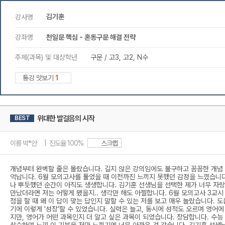
김기훈
강사명
강좌명
천일문 핵심 - 혼동구문 해결 전략
주제(과목) 및 대상학년
구문 / 고3, 고2, N수
통강 맛보기
1
위대한 발걸음의 시작
BEST
이름 박*안 | 진도율 100%
스크랩
개념부터 완벽할 줄은 몰랐습니다. 길지 않은 강의임에도 불구하고 꼼꼼한 개념 
억납니다. 6월 모의고사를 풀었을 때 이전까진 느끼지 못했던 감정을 느꼈습니다
나 뿌듯했던 순간이 아직도 생생합니다. 김기훈 선생님을 선택한 제가 너무 자랑
만났더라면 저는 어떻게 됐을지.. 생각만 해도 아찔합니다. 6월 모의고사 3교시
점을 할 때 왜 이 답이 맞는 답인지 말할 수 있는 저를 보고 매우 놀랐습니다.
기에 이렇게 '성장'할 수 있었습니다. 실력은 늘고, 동시에 성적도 오르며 영어에
지만, 영어가 어떤 과목인지 더 알고 싶은 과목이 되었습니다. 장담합니다. 수