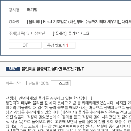
배기범
강사명
강좌명
[물리학l] First 기초입문 (내신부터 수능까지 뼈대 세우기)_다각도
주제(과목) 및 대상학년
[15개정] 물리학l / 고3
OT
통강 맛보기
1
물린이를 탈출하고 싶다면 무조건 기범T
BEST
이름 김*겸 | 진도율 100%
스크랩
선생님, 안녕하세요! 물리를 공부하고 있는 학생입니다!
통합과학 때부터 물리를 잘 하지 못하고 개념 등 위태위태했었습니다. 하지만 2
황이라 겨울방학 때 열심히 물리 공부를 해보자!라는 마음으로 선택과목으로 물
님의 강좌를 수강하게 되었습니다! (내신에서) 물리를 수강하는 인원수도 적고 
오진 않을까, 걱정이 많았었는데 이 강의를 듣고 걱정이 많이 사라졌던 것 같아요
식 사용 등)으로 풀어보고 많이 고민해 보면서 물리 실력이 정말 많이 오를 수 있
밌어요,, 개그 코드가 너무 잘맞아요ㅋㅋㅋㅋㅎㅎ) 선생님 덕분에 중간고사에서