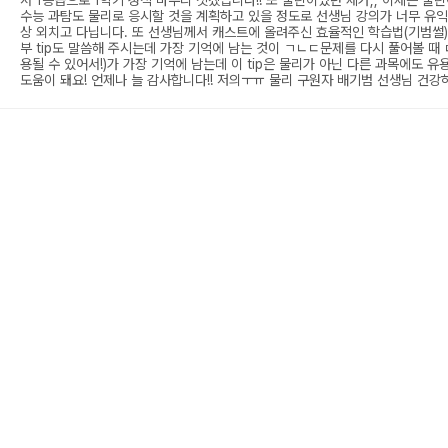
서 1등급으로 1학기 성적 마무리 짓겠습니다!! 또 물린이었던 제가,, 이제는 
수능 과탐도 물리로 응시할 것을 계획하고 있을 정도로 선생님 강의가 너무 유익
상 외치고 다닙니다. 또 선생님께서 캐스트에 올려주신 효율적인 학습법(기범썰)
부 tip도 말씀해 주시는데 가장 기억에 남는 것이 ㄱㄴㄷ문제를 다시 풀어볼 때
용될 수 있어서!)가 가장 기억에 남는데 이 tip은 물리가 아닌 다른 과목에도 
도움이 돼요! 언제나 늘 감사합니다!! 저의ㅜㅠ 물리 구원자 배기범 선생님 건강하세