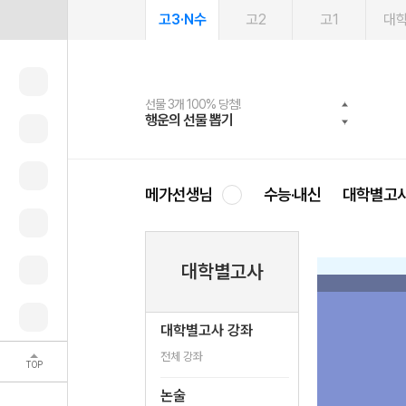
고3·N수
고2
고1
대
선물 3개 100% 당첨!
선물 100% 증정!
여름방학 스터디 캐시백
2027 러셀 단과
스마트러닝앱
메가패스
메가패스 수강생 무료혜택!
사회공헌 캠페인
행운의 선물 뽑기
메가스터디 X 올리브
메가런 썸머스쿨
강사 공개선발
설문 EVENT
3일 무료 체험권
메가클럽 멤버십
희망이룸 메가나눔
영
메가선생님
수능·내신
대학별고
대학별고사
대학별고사 강좌
전체 강좌
TOP
논술