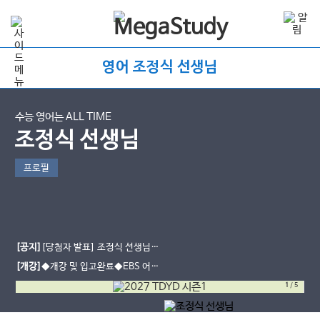
영어 조정식 선생님
수능 영어는 ALL TIME
조정식 선생님
프로필
[공지]
[당첨자 발표] 조정식 선생님
여름방학 학습다짐 이벤트
[개강]
◆개강 및 입고완료◆EBS 어휘
개강 - [2027] 의미에 유의해야 할
1
/
5
EBS 어휘