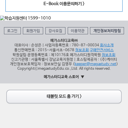
E-Book 이용문의하기 >
로그인
회원가입
강사모집
이용약관
개인정보처리방침
메가스터디교육㈜
대표이사 : 손성은 | 사업자등록번호 : 780-87-00034
회사소개
통신판매번호 : 2015-서울서초-0678
정보조회
구매안전서비스
학원설립∙운영등록번호 : 제10176호 메가스터디원격학원
정보조회
신고기관명 : 서울특별시 강남교육지원청 | 호스팅제공자 : (주)케이티
개인정보보호책임자 : 정보보안실 김영무 (
keeper@megastudy.net
)
CopyrightⓒmegastudyEdu.co.,Ltd. All rights reserved.
메가스터디교육 스토어
태블릿 모드 홈 가기 >