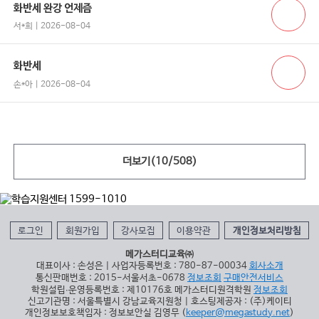
화반세 완강 언제즘
서*희 | 2026-08-04
화반세
손*아 | 2026-08-04
더보기(
10
/
508
)
로그인
회원가입
강사모집
이용약관
개인정보처리방침
메가스터디교육㈜
대표이사 : 손성은 | 사업자등록번호 : 780-87-00034
회사소개
통신판매번호 : 2015-서울서초-0678
정보조회
구매안전서비스
학원설립∙운영등록번호 : 제10176호 메가스터디원격학원
정보조회
신고기관명 : 서울특별시 강남교육지원청 | 호스팅제공자 : (주)케이티
개인정보보호책임자 : 정보보안실 김영무 (
keeper@megastudy.net
)