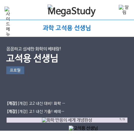
과학 고석용 선생님
꼼꼼하고 섬세한 화학의 베테랑!
고석용 선생님
프로필
[개강]
[개강] 고2 내신 대비! 화학 반
응의 세계 베테랑의 개념완성 (진로선
[개강]
[개강] 고1 내신 기출! 베테랑
택)
의 완자 기출PICK 통합과학2(문제풀
1
/
5
이)