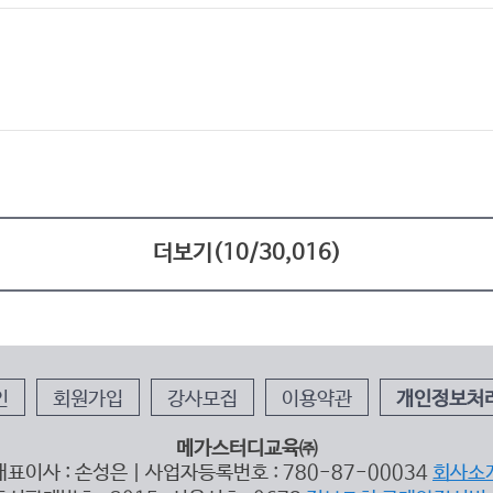
더보기(
10
/
30,016
)
인
회원가입
강사모집
이용약관
개인정보처
메가스터디교육㈜
대표이사 : 손성은 | 사업자등록번호 : 780-87-00034
회사소