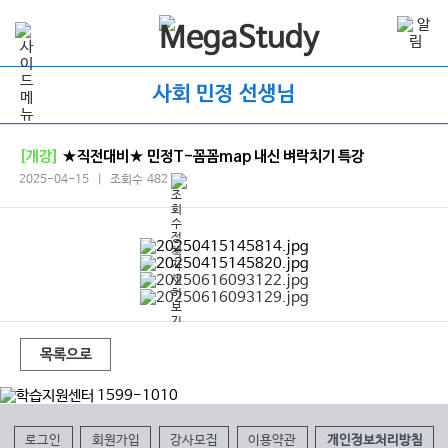
사회 민정 선생님
[개강]
★직전대비★ 민정T-꼼꼼map 내신 벼락치기 특강
2025-04-15 | 조회수 482
목록으로
로그인
회원가입
강사모집
이용약관
개인정보처리방침