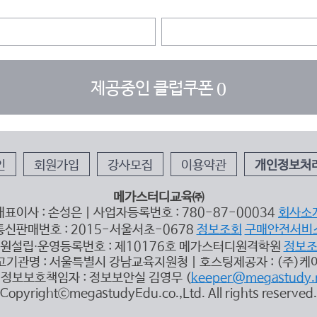
0
제공중인 클럽쿠폰
인
회원가입
강사모집
이용약관
개인정보처
메가스터디교육㈜
대표이사 : 손성은 | 사업자등록번호 : 780-87-00034
회사소
통신판매번호 : 2015-서울서초-0678
정보조회
구매안전서비
원설립∙운영등록번호 : 제10176호 메가스터디원격학원
정보
고기관명 : 서울특별시 강남교육지원청 | 호스팅제공자 : (주)케
정보보호책임자 : 정보보안실 김영무 (
keeper@megastudy.
CopyrightⓒmegastudyEdu.co.,Ltd. All rights reserved.