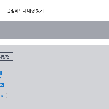
클럽파트너 매장 찾기
리방침
개
스
조회
이티
net
)