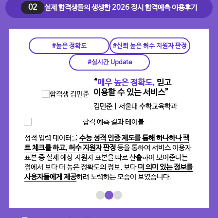
02
실제 합격생들의 생생한 2026 정시 합격예측 이용후기
#높은 정확도
#신뢰 높은 허수 지원자 판정
#실시간 Update
“
매우 높은 정확도,
믿고
”
이용할 수 있는 서비스”
김민준 | 서울대 수학교육학과
투명하
성적 입력 데이터를
수능 성적 인증 제도를 통해 하나하나 팩
타
뢰도
트 체크를 하고, 허수 지원자 판정
등을 통하여 서비스 이용자
파
 시
표본 중 실제 예상 지원자 표본을 따로 산출하여 보여준다는
지원
이터
점에서 보다 더 높은 정확도의 정보, 보다
더 의미 있는 정보를
되
 믿음
사용자들에게 제공
하려 노력하는 모습이 보였습니다.
비