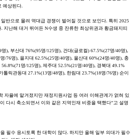
로 예상된다.
반으로 몰려 역대급 경쟁이 벌어질 것으로 보인다. 특히 2025
. 지난해 대거 뛰어든 N수생 중 잔류한 최상위권과 황금돼지띠
 부산대 76%(95명/125명), 건대(글로컬) 67.5%(27명/40명),
명/76명), 을지대 62.5%(25명/40명), 울산대 60%(24명/40명), 충
6.8%(71명/125명), 제주대 52.5%(21명/40명), 경북대 49.1%
), 가톨릭관동대 27.1%(13명/48명), 한림대 23.7%(18명/76명) 순이
대학 자율에 맡겨졌지만 재정지원사업 등 여러 이해관계가 얽혀 있
원이 다시 축소되면서 이와 같은 지역인재 비중을 택했다”고 설명
을 필수 응시토록 한 대학이 많다. 하지만 올해 일부 의대가 필수