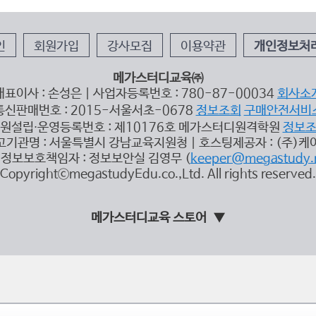
인
회원가입
강사모집
이용약관
개인정보처
메가스터디교육㈜
대표이사 : 손성은 | 사업자등록번호 : 780-87-00034
회사소
통신판매번호 : 2015-서울서초-0678
정보조회
구매안전서비
원설립∙운영등록번호 : 제10176호 메가스터디원격학원
정보
고기관명 : 서울특별시 강남교육지원청 | 호스팅제공자 : (주)케
정보보호책임자 : 정보보안실 김영무 (
keeper@megastudy.
CopyrightⓒmegastudyEdu.co.,Ltd. All rights reserved.
메가스터디교육 스토어