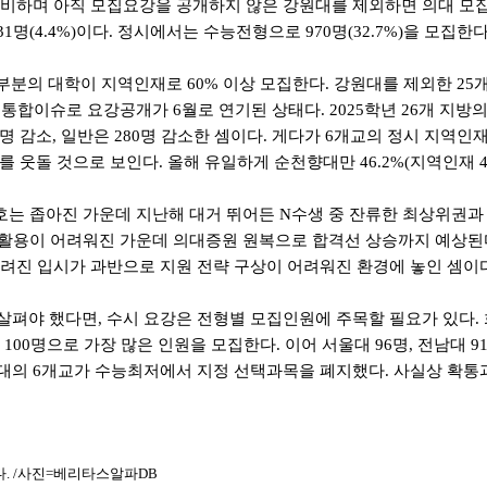
준비하며 아직 모집요강을 공개하지 않은 강원대를 제외하면 의대 모집인원
 131명(4.4%)이다. 정시에서는 수능전형으로 970명(32.7%)을 모집한다
 대학이 지역인재로 60% 이상 모집한다. 강원대를 제외한 25개교 기준 
이슈로 요강공개가 6월로 연기된 상태다. 2025학년 26개 지방의대 모
 808명 감소, 일반은 280명 감소한 셈이다. 게다가 6개교의 정시 
 웃돌 것으로 보인다. 올해 유일하게 순천향대만 46.2%(지역인재 43
호는 좁아진 가운데 지난해 대거 뛰어든 N수생 중 잔류한 최상위권과
결 활용이 어려워진 가운데 의대증원 원복으로 합격선 상승까지 예상된
 가려진 입시가 과반으로 지원 전략 구상이 어려워진 환경에 놓인 셈이
펴야 했다면, 수시 요강은 전형별 모집인원에 주목할 필요가 있다.
0명으로 가장 많은 인원을 모집한다. 이어 서울대 96명, 전남대 91명
대의 6개교가 수능최저에서 지정 선택과목을 폐지했다. 사실상 확통
같다. /사진=베리타스알파DB