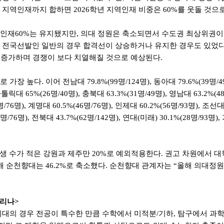
지역인재까지 합하면 2026학년 지역인재 비중은 60%를 웃돌 것으
재60%는 유지됐지만, 의대 정원은 축소되면서 수도권 최상위권이 일
 전국선발인 일반의 경우 합격선이 상승하거나 유지한 경우도 있었다
 증가하며 경쟁이 보다 치열해질 것으로 예상된다.
높다. 이어 전남대 79.8%(99명/124명), 동아대 79.6%(39명/49명),
가톨릭대 65%(26명/40명), 충북대 63.3%(31명/49명), 영남대 63.2%(48
명), 계명대 60.5%(46명/76명), 인제대 60.2%(56명/93명), 조선대 5
5명/76명), 전북대 43.7%(62명/142명), 연대(미래) 30.1%(28명/93명
생 수가 적은 강원과 제주만 20%로 예외적용한다. 권고 차원에서 
해 순천향대는 46.2%로 축소했다. 순천향대 관계자는 “올해 의대정
열리나>
대의 경우 전공이 특수한 만큼 수학에서 미적분/기하, 탐구에서 과학