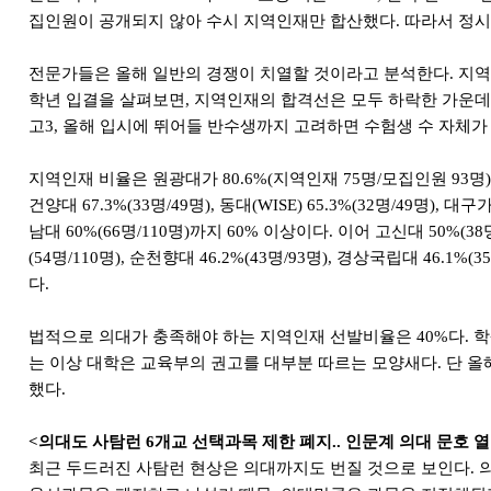
집인원이 공개되지 않아 수시 지역인재만 합산했다. 따라서 정시 
전문가들은 올해 일반의 경쟁이 치열할 것이라고 분석한다. 지역인
학년 입결을 살펴보면, 지역인재의 합격선은 모두 하락한 가운데
고3, 올해 입시에 뛰어들 반수생까지 고려하면 수험생 수 자체가
지역인재 비율은 원광대가 80.6%(지역인재 75명/모집인원 93명)로 가장 
건양대 67.3%(33명/49명), 동대(WISE) 65.3%(32명/49명), 대구
남대 60%(66명/110명)까지 60% 이상이다. 이어 고신대 50%(38명/76
(54명/110명), 순천향대 46.2%(43명/93명), 경상국립대 46.1%(3
다.
법적으로 의대가 충족해야 하는 지역인재 선발비율은 40%다. 학
는 이상 대학은 교육부의 권고를 대부분 따르는 모양새다. 단 올
했다.
<의대도 사탐런 6개교 선택과목 제한 폐지.. 인문계 의대 문호 
최근 두드러진 사탐런 현상은 의대까지도 번질 것으로 보인다. 의