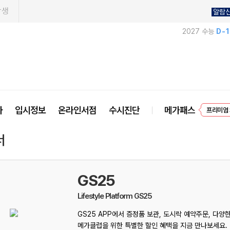
학생
알람
2027 수능
D-
EVEN
사
입시정보
온라인서점
수시진단
메가패스
프리미엄 
너
GS25
Lifestyle Platform GS25
GS25 APP에서 증정품 보관, 도시락 예약주문, 다양
메가클럽을 위한 특별한 할인 혜택을 지금 만나보세요.