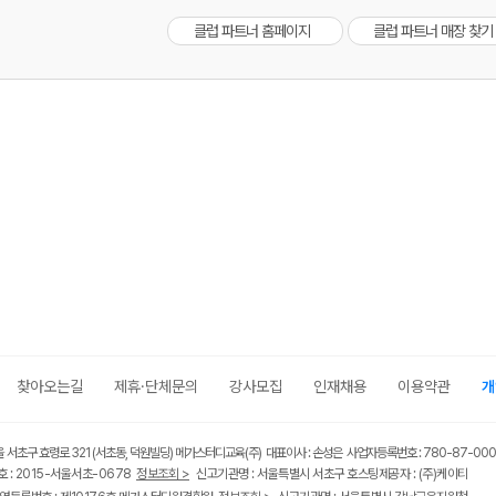
클럽 파트너 홈페이지
클럽 파트너 매장 찾기
메가스터디
찾아오는길
제휴·단체문의
강사모집
인재채용
이용약관
개
울 서초구 효령로 321 (서초동, 덕원빌딩) 메가스터디교육(주) 대표이사 : 손성은 사업자등록번호 : 780-87-00
 : 2015-서울서초-0678
정보조회 >
신고기관명 : 서울특별시 서초구 호스팅제공자 : (주)케이티