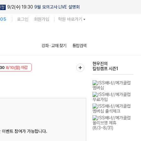
9/2(수) 19:30
9월 모의고사 LIVE 설명회
신청
105
로그인
회원가입
학원 바로가기
다채로운 난도
강좌 · 교재 찾기
통합검색
실전 모의고사
T
8/10(월) 마감
현우진의
30
8/10(월) 마감
킬링캠프 시즌1
한 이벤트 참여가 가능합니다.