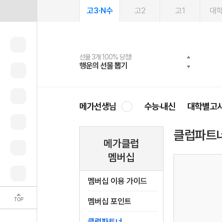
고3·N수
고2
고1
대
선물 3개 100% 당첨!
선물 100% 증정!
여름방학 스터디 캐시백
2027 러셀 단과
스마트러닝앱
메가패스
메가패스 수강생 무료혜택!
사회공헌 캠페인
행운의 선물 뽑기
메가스터디 X 올리브
메가런 썸머스쿨
강사 공개선발
설문 EVENT
3일 무료 체험권
메가클럽 멤버십
희망이룸 메가나눔
영
메가선생님
수능·내신
대학별고
클럽파트
메가클럽
멤버십
멤버십 이용 가이드
TOP
멤버십 포인트
클럽파트너