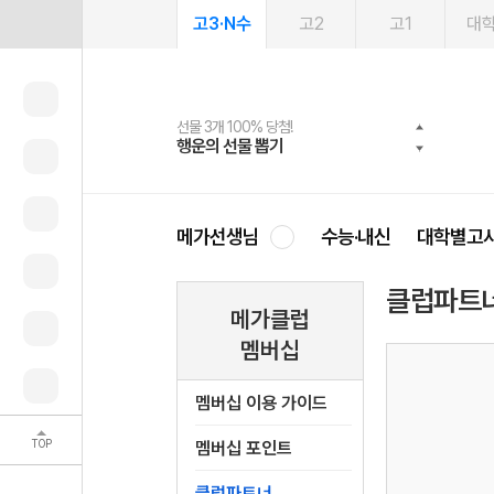
고3·N수
고2
고1
대
선물 3개 100% 당첨!
선물 100% 증정!
여름방학 스터디 캐시백
2027 러셀 단과
스마트러닝앱
메가패스
메가패스 수강생 무료혜택!
사회공헌 캠페인
행운의 선물 뽑기
메가스터디 X 올리브
메가런 썸머스쿨
강사 공개선발
설문 EVENT
3일 무료 체험권
메가클럽 멤버십
희망이룸 메가나눔
영
메가선생님
수능·내신
대학별고
클럽파트
메가클럽
멤버십
멤버십 이용 가이드
TOP
멤버십 포인트
클럽파트너