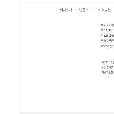
회사소개
언론보도
사회공헌
06643 서
통신판매번호
학원설립·운
학습지원센터
copyrigh
06643 서
통신판매번호
학습지원센터