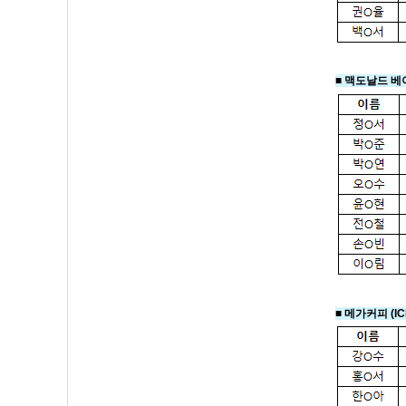
■ 맥도날드 베
■
메가커피 (I