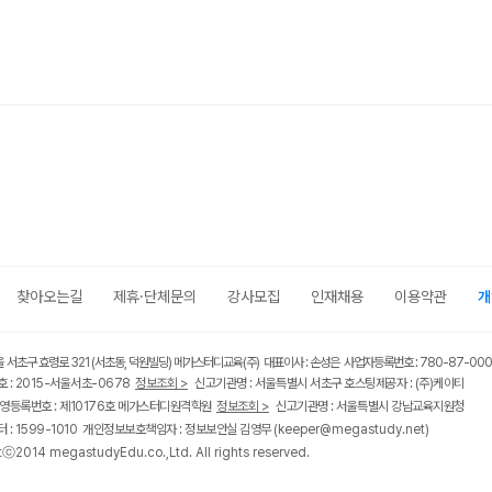
찾아오는길
제휴·단체문의
강사모집
인재채용
이용약관
개
울 서초구 효령로 321 (서초동, 덕원빌딩) 메가스터디교육(주) 대표이사 : 손성은 사업자등록번호 : 780-87-00
 : 2015-서울서초-0678
정보조회 >
신고기관명 : 서울특별시 서초구 호스팅제공자 : (주)케이티
영등록번호 : 제10176호 메가스터디원격학원
정보조회 >
신고기관명 : 서울특별시 강남교육지원청
 : 1599-1010 개인정보보호책임자 : 정보보안실 김영무
(keeper@megastudy.net)
tⓒ2014 megastudyEdu.co.,Ltd. All rights reserved.