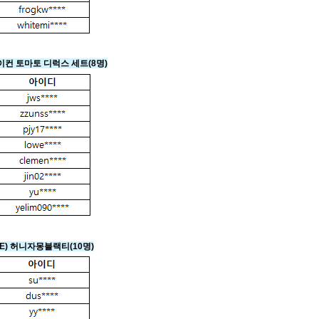
이컨 토마토 디럭스 세트
(8명)
CE) 허니자몽블랙티
(10명)