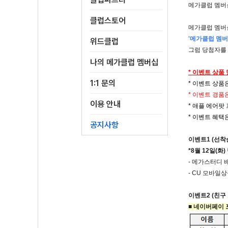
메가클럽 멤버
클럽스토어
메가클럽 멤버십에
'메가클럽 멤버
위드클럽
그럼 당첨자를
나의 메가클럽 멤버십
* 이벤트 상품
1:1 문의
* 이벤트 상품
* 이벤트 경품
이용 안내
* 애플 에어팟
* 이벤트 혜택
공지사항
이벤트1 (선착순
*8월 12일(
- 메가스터디 
- CU 모바일
이벤트2 (친구
■ 네이버페이 