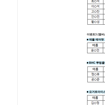
이벤트3 (멤버
■
애플 에어팟 
■ BHC 뿌링클
■ 요거트아이