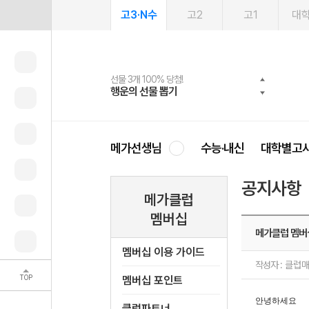
고3·N수
고2
고1
대
선물 3개 100% 당첨!
선물 100% 증정!
여름방학 스터디 캐시백
2027 러셀 단과
스마트러닝앱
메가패스
메가패스 수강생 무료혜택!
사회공헌 캠페인
행운의 선물 뽑기
메가스터디 X 올리브
메가런 썸머스쿨
강사 공개선발
설문 EVENT
3일 무료 체험권
메가클럽 멤버십
희망이룸 메가나눔
영
메가선생님
수능·내신
대학별고
공지사항
메가클럽
멤버십
메가클럽 멤버
멤버십 이용 가이드
작성자 :
클럽
TOP
멤버십 포인트
안녕하세요
클럽파트너