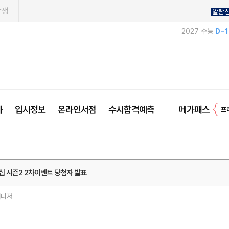
학생
알람
2027 수능
D-
사
입시정보
온라인서점
수시합격예측
메가패스
프
십 시즌2 2차이벤트 당첨자 발표
매니저