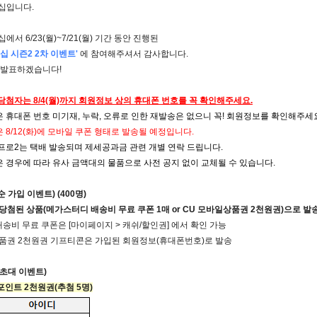
십입니다.
서 6/23(월)~7/21(월) 기간 동안 진행된
십 시즌2 2차 이벤트
'
에 참여해주셔서 감사합니다.
 발표하겠습니다!
 당첨자는 8/4(월)까지 회원정보 상의 휴대폰 번호를 꼭 확인해주세요.
메가스터디
은 휴대폰 번호 미기재, 누락, 오류로 인한 재발송은 없으니 꼭! 회원정보를 확인해주세
은 8/12(화)에 모바일 쿠폰 형태로 발송될 예정입니다.
 프로2
는 택배 발송되며
제
세공과금 관련 개별 연락 드립니다.
은 경우에 따라 유사 금액대의 물품으로 사전 공지 없이 교체될 수 있습니다.
 가입 이벤트) (400명)
화) 당첨된 상품(메가스터디 배송비 무료 쿠폰 1매 or CU 모바일상품권 2천원권)으로 발
배송비 무료 쿠폰은 [마이페이지 > 캐쉬/할인권] 에서 확인 가능
상품권 2천원권 기프티콘은 가입된 회원정보(휴대폰번호)로 발송
 초대 이벤트)
포인트 2천원권(추첨 5명)