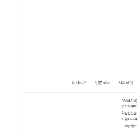
회사소개
언론보도
사회공헌
06643 서
통신판매번호
학원설립·운
학습지원센터
copyrigh