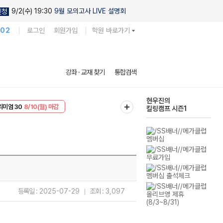
9/2(수) 19:30
9월 모의고사 LIVE 설명회
신청
102
로그인
회원가입
학원 바로가기
현우진의
강좌 · 교재 찾기
통합검색
킬링캠프 시즌1
EVENT
8/10(월) 마감
다채로운 난도
리미엄 30
8/10(월) 마감
실전 모의고사
등록일 :
2025-07-29
조회 :
3,097