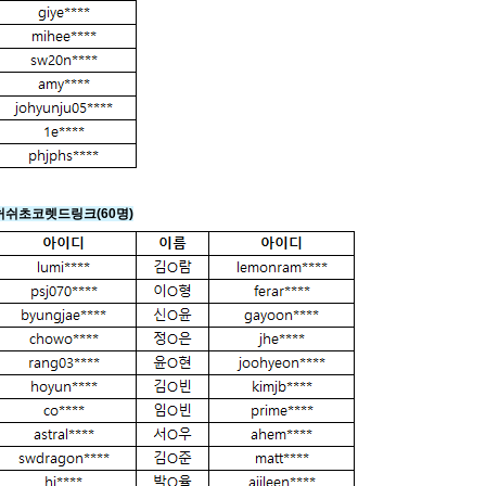
일 허쉬초코렛드링크
(60명)