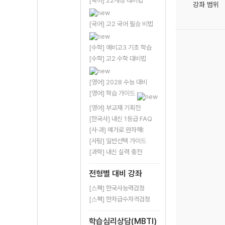
[국어] 22개정 대비법
강좌 범위
[국어] 고2 국어 필승 비법
[수학] 예비고3 기초 학습
[수학] 고2 수학 대비법
[영어] 2028 수능 대비
[영어] 학습 가이드
[영어] 부교재 기획전
[한국사] 내신 1등급 FAQ
[사·과] 메가로 완자해!
[사탐] 일반선택 가이드
[과학] 내신 실력 충전
전형별 대비 강좌
[스펙] 한국사능력검정
[스펙] 한자급수자격검정
학습심리상담(MBTI)