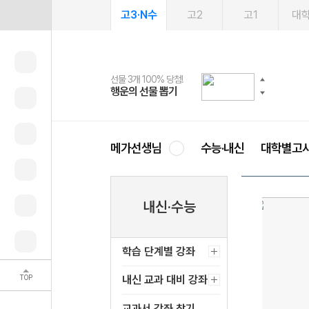
고3·N수
고2
고1
대
선물 3개 100% 당첨!
선물 100% 증정!
여름방학 스터디 캐시백
2027 러셀 단과
스마트러닝앱
메가패스
메가패스 수강생 무료혜택!
사회공헌 캠페인
행운의 선물 뽑기
메가스터디 X 올리브
메가런 썸머스쿨
강사 공개선발
설문 EVENT
3일 무료 체험권
메가클럽 멤버십
희망이룸 메가나눔
영
메가선생님
수능·내신
대학별고
내신·수능
학습 단계별 강좌
TOP
내신 교과 대비 강좌
교과서 강좌 찾기