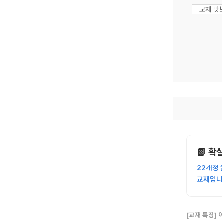
교재 맛
📗 확
22개정
교재입니
[교재 특징]