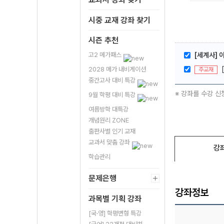
시중 교재 강좌 찾기
시즌 추천
고2 메가패스
[세계사] 
2028 메가 내비게이션
주교재
중간고사 대비 특강
※ 강좌를 수강 신
9월 학평 대비 특강
여름방학 대특강
개념원리 ZONE
출판사별 인기 교재
교과서 맞춤 강좌
강
학습관리
문제은행
강좌정보
과목별 기획 강좌
[국·영] 학평변형 특강