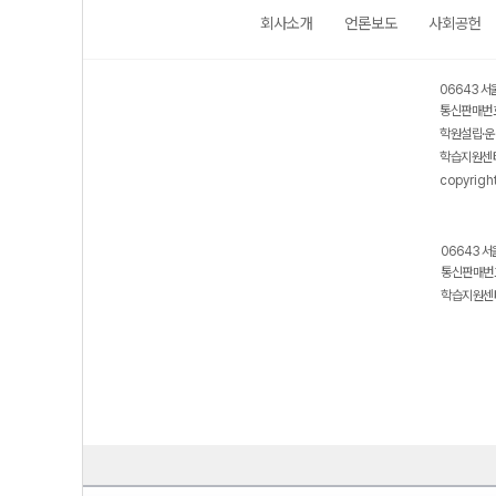
회사소개
언론보도
사회공헌
06643 서
통신판매번호
학원설립·운
학습지원센터
copyrigh
06643 서
통신판매번호
학습지원센터