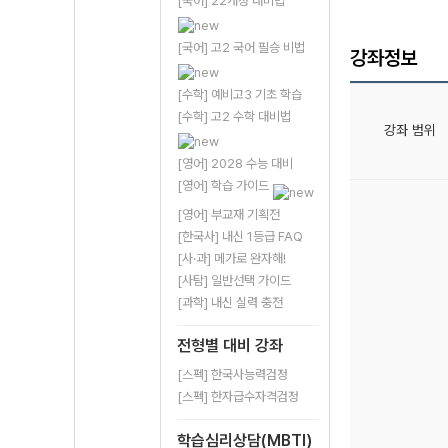
[국어] 22개정 대비법
[국어] 고2 국어 필승 비법
강좌정보
[수학] 예비고3 기초 학습
[수학] 고2 수학 대비법
강좌 범위
[영어] 2028 수능 대비
[영어] 학습 가이드
[영어] 부교재 기획전
[한국사] 내신 1등급 FAQ
[사·과] 메가로 완자해!
[사탐] 일반선택 가이드
[과학] 내신 실력 충전
전형별 대비 강좌
[스펙] 한국사능력검정
[스펙] 한자급수자격검정
학습심리상담(MBTI)