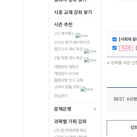
시중 교재 강좌 찾기
시즌 추천
고2 메가패스
[사회와 
2028 메가 내비게이션
주교재
중간고사 대비 특강
9월 학평 대비 특강
※ 강좌를 수강 신
여름방학 대특강
개념원리 ZONE
출판사별 인기 교재
교과서 맞춤 강좌
학습관리
BEST 수강평
문제은행
과목별 기획 강좌
강
[국·영] 학평변형 특강