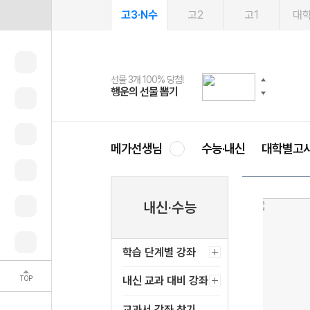
고3·N수
고2
고1
대
선물 3개 100% 당첨!
선물 100% 증정!
여름방학 스터디 캐시백
2027 러셀 단과
스마트러닝앱
메가패스
메가패스 수강생 무료혜택!
사회공헌 캠페인
행운의 선물 뽑기
메가스터디 X 올리브
메가런 썸머스쿨
강사 공개선발
설문 EVENT
3일 무료 체험권
메가클럽 멤버십
희망이룸 메가나눔
영
메가선생님
수능·내신
대학별고
내신·수능
학습 단계별 강좌
TOP
내신 교과 대비 강좌
교과서 강좌 찾기