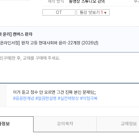
제작 방식
동영상 스튜디오 강의
부
OT
통강 맛보기
1
▼
 윤리] 캔버스 완자
[온라인서점] 완자 고등 현대사회와 윤리-22개정 (2026년)
메가스터디
청(구매)한 후, 교재를 구매해 주세요.
이거 듣고 점수 안 오르면 그건 진짜 본인 문제임;;
#꼼꼼한개념 #깔끔한설명 #실전력향상 #약점극복
현사윤은 윤재준!
#꼼꼼한개념 #깔끔한설명 #약점극복 #실전활용꿀팁
정말 추천하는 강의
#깔끔한설명 #핵심만쏙쏙 #집중이잘되는 #깔끔한판서
이거 듣고 점수 안 오르면 그건 진짜 본인 문제임;;
좌정보
강의목차
교재정보
#꼼꼼한개념 #깔끔한설명 #실전력향상 #약점극복