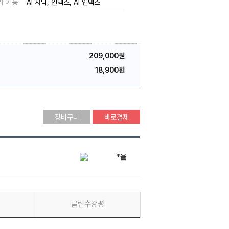
가 기능
AI 자막
인덱스
AI 인덱스
209,000원
18,900원
장바구니
바로결제
*율
박*환
최*성
클린수강평
*율