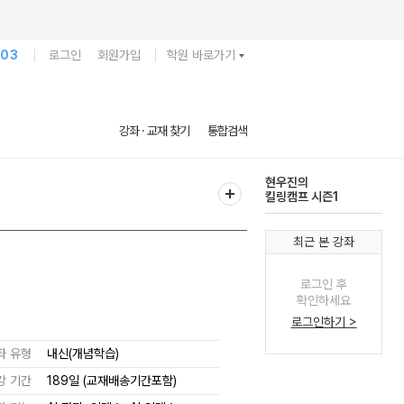
103
로그인
회원가입
학원 바로가기
강좌 · 교재 찾기
통합검색
현우진의
다채
킬링캠프 시즌1
실전
최근 본 강좌
로그인 후
확인하세요
로그인하기 >
좌 유형
내신(개념학습)
강 기간
189일 (교재배송기간포함)