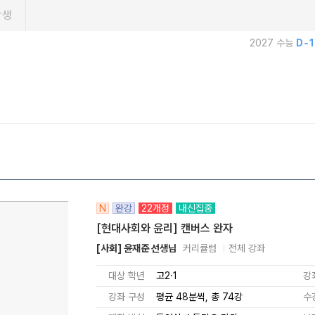
학생
2027 수능
D-
N
완강
22개정
내신집중
[현대사회와 윤리] 캔버스 완자
[사회] 윤재준 선생님
커리큘럼
전체 강좌
대상 학년
고2·1
강
강좌 구성
평균 48분씩, 총 74강
수