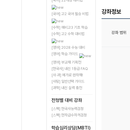
[국어] 22개정 대비법
강좌정보
[국어] 고2 국어 필승 비법
[수학] 예비고3 기초 학습
강좌 범위
[수학] 고2 수학 대비법
[영어] 2028 수능 대비
[영어] 학습 가이드
[영어] 부교재 기획전
[한국사] 내신 1등급 FAQ
[사·과] 메가로 완자해!
[사탐] 일반선택 가이드
[과학] 내신 실력 충전
전형별 대비 강좌
[스펙] 한국사능력검정
[스펙] 한자급수자격검정
학습심리상담(MBTI)