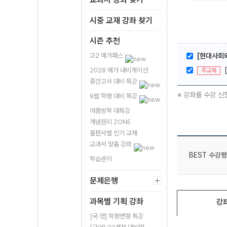
시중 교재 강좌 찾기
시즌 추천
고2 메가패스
[현대사회와
2028 메가 내비게이션
주교재
중간고사 대비 특강
※ 강좌를 수강 신
9월 학평 대비 특강
여름방학 대특강
개념원리 ZONE
출판사별 인기 교재
교과서 맞춤 강좌
BEST 수강평
학습관리
문제은행
과목별 기획 강좌
강
[국·영] 학평변형 특강