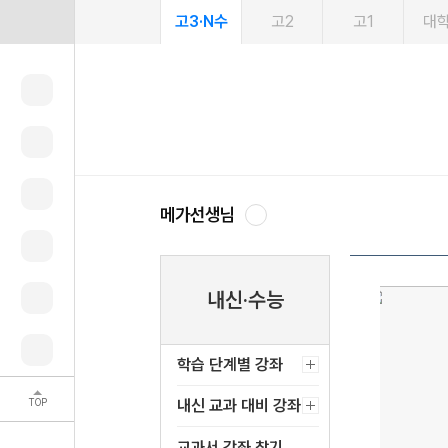
고3·N수
고2
고1
대
메가선생님
내신·수능
학습 단계별 강좌
TOP
내신 교과 대비 강좌
교과서 강좌 찾기