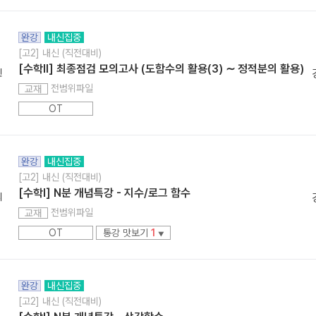
완강
내신집중
[고2] 내신 (직전대비)
[수학ll] 최종점검 모의고사 (도함수의 활용(3) ∼ 정적분의 활용)
민
전범위파일
교재
OT
완강
내신집중
[고2] 내신 (직전대비)
[수학l] N분 개념특강 - 지수/로그 함수
리
전범위파일
교재
OT
통강 맛보기
1
▼
완강
내신집중
[고2] 내신 (직전대비)