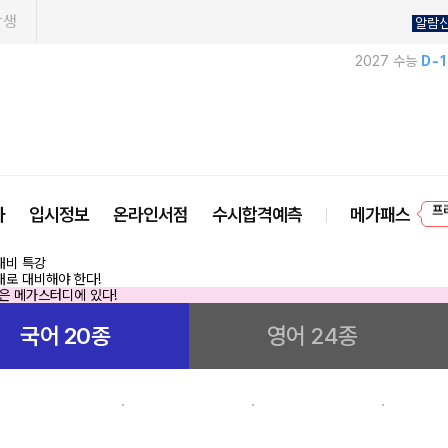
학생
알람
2027 수능
D-
프
사
입시정보
온라인서점
수시합격예측
메가패스
국어 20종
영어 24종