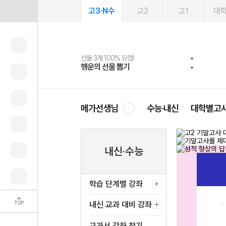
고3·N수
고2
고1
대
선물 3개 100% 당첨!
선물 100% 증정!
여름방학 스터디 캐시백
2027 러셀 단과
스마트러닝앱
메가패스
메가패스 수강생 무료혜택!
사회공헌 캠페인
행운의 선물 뽑기
메가스터디 X 올리브
메가런 썸머스쿨
강사 공개선발
설문 EVENT
3일 무료 체험권
메가클럽 멤버십
희망이룸 메가나눔
영
메가선생님
수능·내신
대학별고
내신·수능
학습 단계별 강좌
TOP
내신 교과 대비 강좌
교과서 강좌 찾기