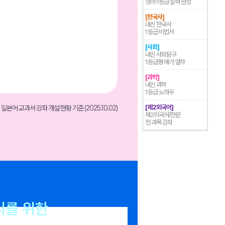
영어 1등급 실력 완성
[한국사]
내신 한국사
1등급 비법서
[사회]
내신 사회탐구
1등급행 메가 열차
[과학]
내신 과학
1등급 노하우
[제2외국어]
 일본어 교과서 강좌 개설 현황 기준 (2025.10.02)
제2외국어/한문
전 과목 강좌
리를 위한