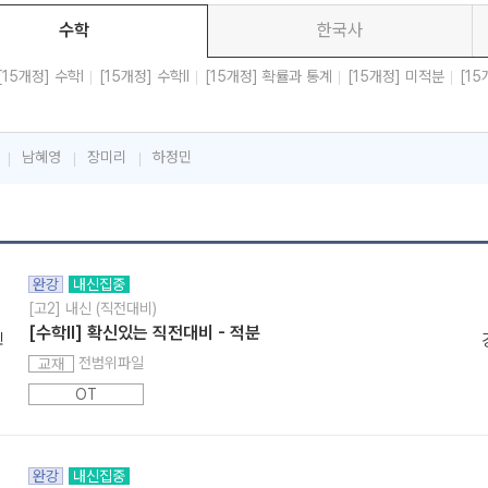
수학
한국사
[15개정] 수학l
[15개정] 수학ll
[15개정] 확률과 통계
[15개정] 미적분
[15
남혜영
장미리
하정민
완강
내신집중
[고2] 내신 (직전대비)
[수학ll] 확신있는 직전대비 - 적분
민
전범위파일
교재
OT
완강
내신집중