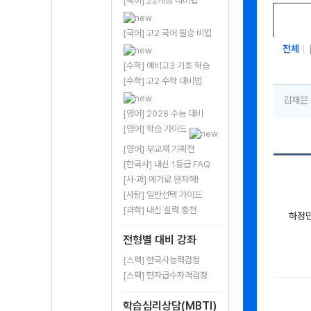
[국어] 22개정 대비법
[국어] 고2 국어 필승 비법
전체
[수학] 예비고3 기초 학습
[수학] 고2 수학 대비법
김재은
[영어] 2028 수능 대비
[영어] 학습 가이드
[영어] 부교재 기획전
[한국사] 내신 1등급 FAQ
[사·과] 메가로 완자해!
[사탐] 일반선택 가이드
[과학] 내신 실력 충전
하정
전형별 대비 강좌
[스펙] 한국사능력검정
[스펙] 한자급수자격검정
학습심리상담(MBTI)