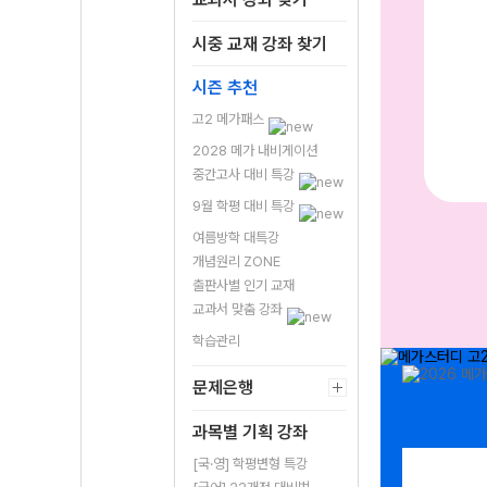
시중 교재 강좌 찾기
시즌 추천
고2 메가패스
2028 메가 내비게이션
중간고사 대비 특강
9월 학평 대비 특강
여름방학 대특강
개념원리 ZONE
출판사별 인기 교재
교과서 맞춤 강좌
학습관리
문제은행
과목별 기획 강좌
[국·영] 학평변형 특강