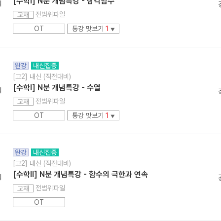
[수학l] N분 개념특강 - 삼각함수
리
전범위파일
교재
OT
통강 맛보기
1
▼
완강
내신집중
[고2] 내신 (직전대비)
[수학l] N분 개념특강 - 수열
리
전범위파일
교재
OT
통강 맛보기
1
▼
완강
내신집중
[고2] 내신 (직전대비)
[수학ll] N분 개념특강 - 함수의 극한과 연속
리
전범위파일
교재
OT