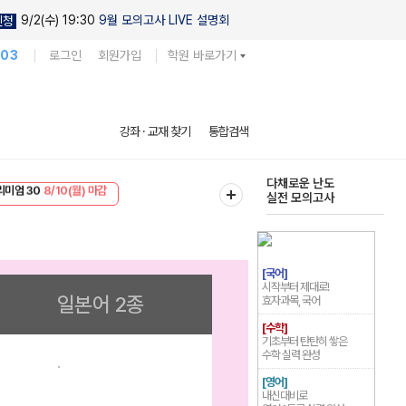
9/2(수) 19:30
9월 모의고사 LIVE 설명회
신청
103
로그인
회원가입
학원 바로가기
현우진의
강좌 · 교재 찾기
통합검색
킬링캠프 시즌1
리미엄 30
8/10(월) 마감
다채로운 난도
EVENT
8/10(월) 마감
실전 모의고사
[국어]
시작부터 제대로!
일본어 2종
효자과목, 국어
[수학]
기초부터 탄탄히 쌓은
수학 실력 완성
[영어]
내신대비로