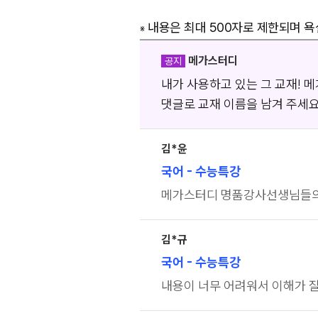
내용은 최대 500자로 제한되며 욕설
※
메가스터디
공지
내가 사용하고 있는 그 교재! 
댓글로 교재 이름을 남겨 주세요 
김*윤
국어
- 수능특강
메가스터디 명품강사선생님들
김*규
국어
- 수능특강
내용이 너무 어려워서 이해가 