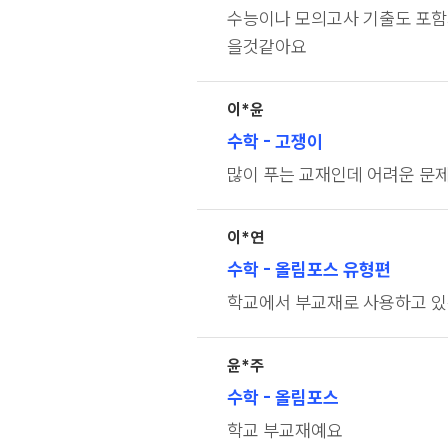
수능이나 모의고사 기출도 포함
을것같아요
이*윤
수학
- 고쟁이
많이 푸는 교재인데 어려운 문
이*연
수학
- 올림포스 유형편
학교에서 부교재로 사용하고 있
윤*주
수학
- 올림포스
학교 부교재예요