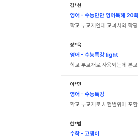
김*현
영어
- 수능만만 영어독해 20
학교 부교재인데 교과서와 학평
장*욱
영어
- 수능특강 light
학교 부교재로 사용되는데 본
이*민
영어
- 수능특강
학교 부교재로 시험범위에 포
한*범
수학
- 고쟁이