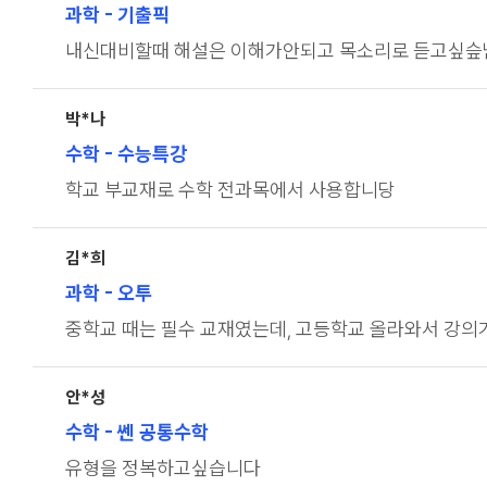
과학
- 기출픽
내신대비할때 해설은 이해가안되고 목소리로 듣고싶
박*나
수학
- 수능특강
학교 부교재로 수학 전과목에서 사용합니당
김*희
과학
- 오투
중학교 때는 필수 교재였는데, 고등학교 올라와서 강의가
안*성
수학
- 쎈 공통수학
유형을 정복하고싶습니다