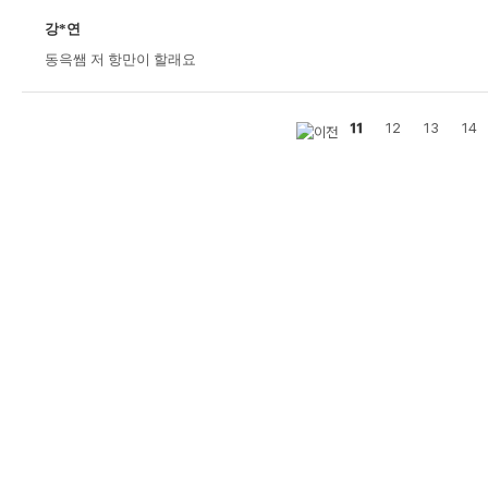
강*연
동윽쌤 저 항만이 할래요
11
12
13
14