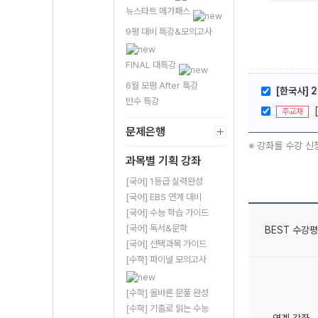
뉴스타트 메가패스
9평 대비 특강&모의고사
FINAL 대특강
6월 모평 After 특강
[한국사] 
반수 특강
주교재
문제은행
※ 강좌를 수강 신
과목별 기획 강좌
[국어] 1등급 실력완성
[국어] EBS 연계 대비
[국어] 수능 학습 가이드
[국어] 독서&문학
BEST 수강평
[국어] 선택과목 가이드
[수학] 파이널 모의고사
[수학] 올바른 문풀 완성
[수학] 기출로 읽는 수능
연계 강좌