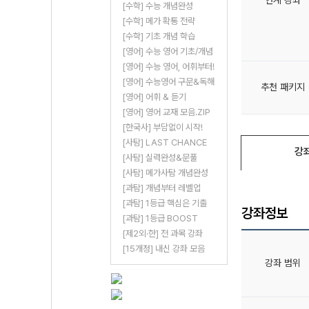
[수학] 수능 개념완성
[수학] 메가 확통 전략
[수학] 기초 개념 학습
[영어] 수능 영어 기초/개념
[영어] 수능 영어, 어휘부터!
[영어] 수능영어 구문&독해
추천 패키지
[영어] 어휘 & 듣기
[영어] 영어 교재 모음.ZIP
[한국사] 부담없이 시작!
[사탐] LAST CHANCE
강
[사탐] 실력완성&문풀
[사탐] 메가사탐 개념완성
[과탐] 개념부터 레벨업
[과탐] 1등급 핵심은 기출
강좌정보
[과탐] 1등급 BOOST
[제2외·한] 전 과목 강좌
[15개정] 내신 강좌 모음
강좌 범위