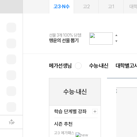
고3·N수
고2
고1
대
선물 3개 100% 당첨!
선물 100% 증정!
여름방학 스터디 캐시백
2027 러셀 단과
스마트러닝앱
메가패스
메가패스 수강생 무료혜택!
사회공헌 캠페인
행운의 선물 뽑기
메가스터디 X 올리브
메가런 썸머스쿨
강사 공개선발
설문 EVENT
3일 무료 체험권
메가클럽 멤버십
희망이룸 메가나눔
영
메가선생님
수능·내신
대학별고
수능·내신
학습 단계별 강좌
TOP
시즌 추천
고3 메가패스