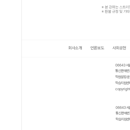
※ 본 강좌는 스트
※ 환불 규정 및 기
회사소개
언론보도
사회공헌
06643 서
통신판매번호
학원설립·운
학습지원센터
copyrigh
06643 서
통신판매번호
학습지원센터