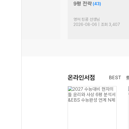
는
9평 전략
(43)
49)
생님
영어 킹콩 선생님
| 조회 3,195
2026-08-06 | 조회 3,407
온라인서점
BEST