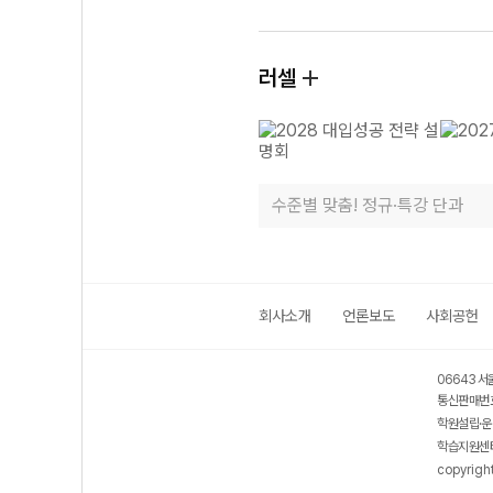
러셀
수준별 맞춤! 정규·특강 단과
회사소개
언론보도
사회공헌
06643 서
통신판매번호
학원설립·운
학습지원센터
copyrigh