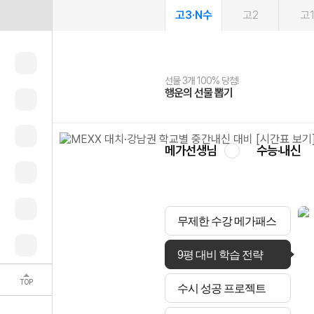
고3·N수
고2
고
선물 3개 100% 당첨!
선물 100% 증정!
여름방학 스터디 캐시백
2027 러셀 단과
스마트러닝앱
메가패스
메가패스 수강생 무료혜택!
사회공헌 캠페인
행운의 선물 뽑기
메가스터디 X 올리브
메가런 썸머스쿨
강사 공개선발
설문 EVENT
3일 무료 체험권
메가클럽 멤버십
희망이룸 메가나눔
영
메가선생님
수능·내신
무제한 수강 메가패스
9평 대비 학습 전략
TOP
수시 성공 프로젝트