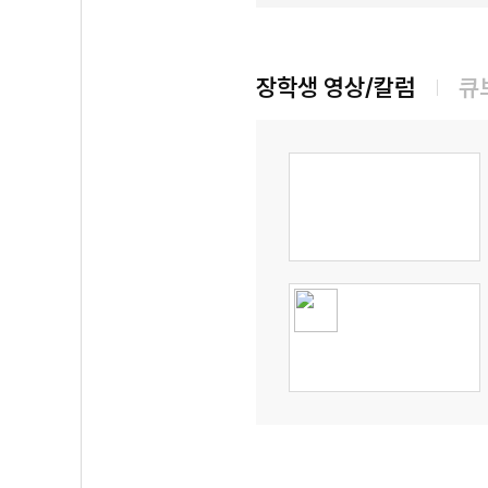
장학생 영상/칼럼
큐