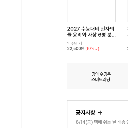
2027 수능대비 현자의
돌 윤리와 사상 6평 분
석서&EBS 수능완성 연
임수민
저
계 N제
22,500원
(10%↓)
강의 수강은
스마트러닝
공지사항
8/14(금) 택배 쉬는 날 배송